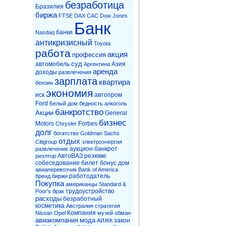
безработица
Бразилия
биржа
FTSE
DAX
CAC
Dow Jones
Банк
банки
Nasdaq
антикризисный
Toyota
работа
акция
профессия
суд
автомобиль
Азия
Аргентина
аренда
доходы
развлечения
зарплата
квартира
бензин
экономия
иск
автопром
Ford
Белый дом
бедность
алкоголь
банкротство
Акции
General
бизнес
Motors
Forbes
Chrysler
долг
богатство
Goldman Sachs
отдых
Citigroup
электроэнергия
аукцион
банкрот
развлечение
АвтоВАЗ
резюме
риэлтор
собеседование
билет
бонус
дом
авиаперевозчик
Bank of America
работодатель
бренд
биржи
Покупка
американцы
Standard &
трудоустройство
Poor's
брак
расходы
безработный
косметика
Австралия
стратегия
Компания
Nissan
Opel
музей
обман
авиакомпания
мода
закон
АИЖК