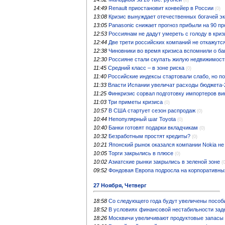
14:49
Renault приостановит конвейер в России
(0)
13:08
Кризис вынуждает отечественных богачей э
13:05
Panasonic снижает прогноз прибыли на 90 п
12:53
Россиянам не дадут умереть с голоду в криз
12:44
Две трети российских компаний не откажутся
12:38
Чиновники во время кризиса вспомнили о ба
12:30
Россияне стали скупать жилую недвижимост
11:45
Средний класс – в зоне риска
(0)
11:40
Российские индексы стартовали слабо, но п
11:33
Власти Испании увеличат расходы бюджета-
11:25
Финкризис сорвал подготовку импортеров ви
11:03
Три приметы кризиса
(0)
10:57
В США стартует сезон распродаж
(0)
10:44
Непопулярный шаг Toyota
(0)
10:40
Банки готовят подарки вкладчикам
(0)
10:32
Безработным простят кредиты?
(0)
10:21
Японский рынок оказался компании Nokia не
10:05
Торги закрылись в плюсе
(0)
10:02
Азиатские рынки закрылись в зеленой зоне
(
09:52
Фондовая Европа подросла на корпоративны
27 Ноября, Четверг
18:58
Со следующего года будут увеличены пособ
18:52
В условиях финансовой нестабильности зад
18:26
Москвичи увеличивают продуктовые запасы