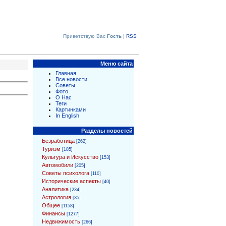
Приветствую Вас
Гость
|
RSS
Меню сайта
Главная
Все новости
Советы
Фото
О Нас
Теги
Картинками
In English
Разделы новостей
Безработица
[262]
Туризм
[185]
Культура и Искусство
[153]
Автомобили
[205]
Советы психолога
[110]
Исторические аспекты
[40]
Аналитика
[234]
Астрология
[35]
Общее
[1158]
Финансы
[1277]
Недвижимость
[266]