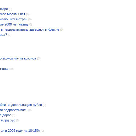
нкаре
(0)
ексе Москвы нет
(0)
вивающихся стран
(0)
ме 2000 лет назад
(0)
в период кризиса, заверяют в Кремле
(0)
зиса?
(0)
ю экономику из кризиса
(0)
с-план
(0)
ойти на девальвацию рубля
(0)
ли подрабатывать
(0)
е дорог
(0)
0 млрд руб
(0)
ся в 2009 году на 10-15%
(0)