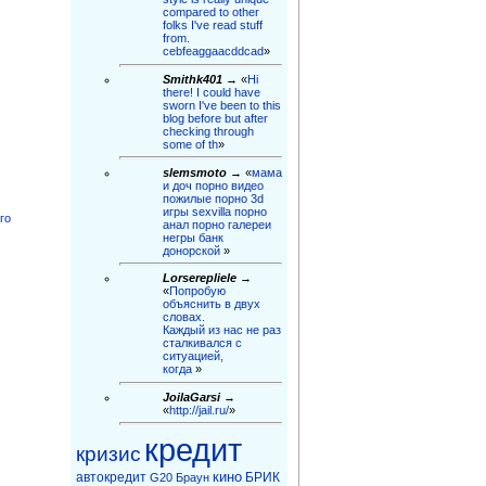
compared to other
folks I've read stuff
from.
cebfeaggaacddcad
»
Smithk401
→ «
Hi
there! I could have
sworn I've been to this
blog before but after
checking through
some of th
»
slemsmoto
→ «
мама
и доч порно видео
пожилые порно 3d
игры sexvilla порно
го
анал порно галереи
негры бaнк
донорской
»
Lorserepliele
→
«
Попробую
объяснить в двух
словах.
Каждый из нас не раз
сталкивался с
ситуацией,
когда
»
JoilaGarsi
→
«
http://jail.ru/
»
кредит
кризис
кино
автокредит
БРИК
G20
Браун