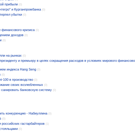
шой прибыли
(0)
нтегро" и Курганпромбанка
(0)
отерпел убытки
(0)
е финансового кризиса
(0)
адением доходов
(0)
и
(0)
алли на рынках
(0)
президенту и премьеру в целях сокращения расходов в условиях мирового финансово
нием индекса Hang Seng
(0)
м
(0)
et-100 в производство
(0)
ржание своих возлюбленных
(0)
 санировать банковскую систему
(0)
ить конкуренцию - Набиуллина
(0)
%
(0)
и российских гастарбайтеров
(1)
остояльцами
(0)