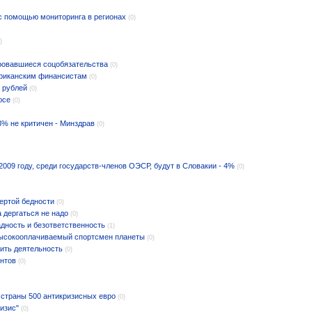
с помощью мониторинга в регионах
(0)
)
ровавшиеся соцобязательства
(0)
ериканским финансистам
(0)
 рублей
(0)
юсе
(0)
33% не критичен - Минздрав
(0)
009 году, среди государств-членов ОЭСР, будут в Словакии - 4%
(0)
ертой бедности
(0)
 дергаться не надо
(0)
дность и безответственность
(1)
высокооплачиваемый спортсмен планеты
(0)
ить деятельность
(0)
ентов
(0)
 страны 500 антикризисных евро
(0)
ризис"
(0)