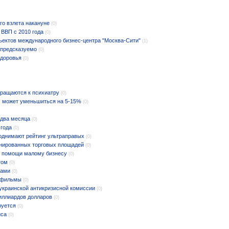
го взлета накануне
(0)
 ВВП с 2010 года
(0)
ъектов международного бизнес-центра "Москва-Сити"
(1)
епредсказуемо
(0)
здоровья
(0)
бращаются к психиатру
(0)
 может уменьшиться на 5-15%
(0)
 два месяца
(0)
 года
(0)
поднимают рейтинг ультраправых
(0)
анированных торговых площадей
(0)
м помощи малому бизнесу
(0)
том
(0)
тами
(0)
 фильмы
(0)
украинской антикризисной комиссии
(0)
миллиардов долларов
(0)
руется
(0)
иса
(0)