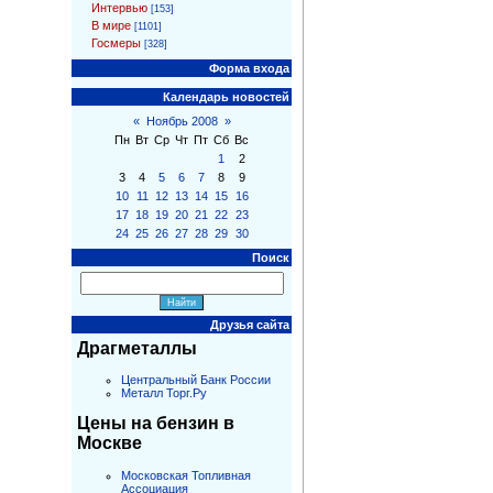
Интервью
[153]
В мире
[1101]
Госмеры
[328]
Форма входа
Календарь новостей
«
Ноябрь 2008
»
Пн
Вт
Ср
Чт
Пт
Сб
Вс
1
2
3
4
5
6
7
8
9
10
11
12
13
14
15
16
17
18
19
20
21
22
23
24
25
26
27
28
29
30
Поиск
Друзья сайта
Драгметаллы
Центральный Банк России
Металл Торг.Ру
Цены на бензин в
Москве
Московская Топливная
Ассоциация