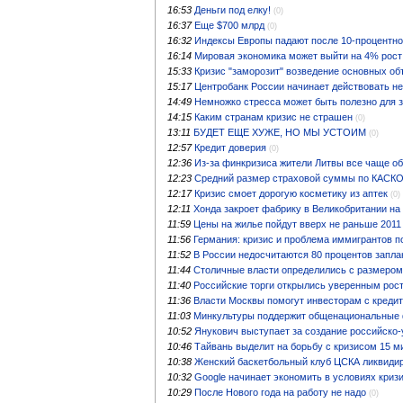
16:53
Деньги под елку!
(0)
16:37
Еще $700 млрд
(0)
16:32
Индексы Европы падают после 10-процентно
16:14
Мировая экономика может выйти на 4% рост
15:33
Кризис "заморозит" возведение основных об
15:17
Центробанк России начинает действовать н
14:49
Немножко стресса может быть полезно для 
14:15
Каким странам кризис не страшен
(0)
13:11
БУДЕТ ЕЩЕ ХУЖЕ, НО МЫ УСТОИМ
(0)
12:57
Кредит доверия
(0)
12:36
Из-за финкризиса жители Литвы все чаще о
12:23
Средний размер страховой суммы по КАСКО
12:17
Кризис смоет дорогую косметику из аптек
(0)
12:11
Хонда закроет фабрику в Великобритании на
11:59
Цены на жилье пойдут вверх не раньше 2011
11:56
Германия: кризис и проблема иммигрантов 
11:52
В России недосчитаются 80 процентов запл
11:44
Столичные власти определились с размеро
11:40
Российские торги открылись уверенным рос
11:36
Власти Москвы помогут инвесторам с креди
11:03
Минкультуры поддержит общенациональные
10:52
Янукович выступает за создание российско-
10:46
Тайвань выделит на борьбу с кризисом 15 
10:38
Женский баскетбольный клуб ЦСКА ликвиди
10:32
Google начинает экономить в условиях криз
10:29
После Нового года на работу не надо
(0)