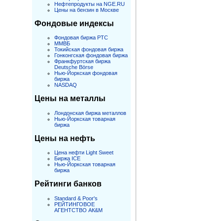
Нефтепродукты на NGE.RU
Цены на бензин в Москве
Фондовые индексы
Фондовая биржа РТС
ММВБ
Токийская фондовая биржа
Гонконгская фондовая биржа
Франкфуртская биржа
Deutsche Börse
Нью-Йоркская фондовая
биржа
NASDAQ
Цены на металлы
Лондонская биржа металлов
Нью-Йоркская товарная
биржа
Цены на нефть
Цена нефти Light Sweet
Биржа ICE
Нью-Йоркская товарная
биржа
Рейтинги банков
Standard & Poor's
РЕЙТИНГОВОЕ
АГЕНТСТВО АК&M