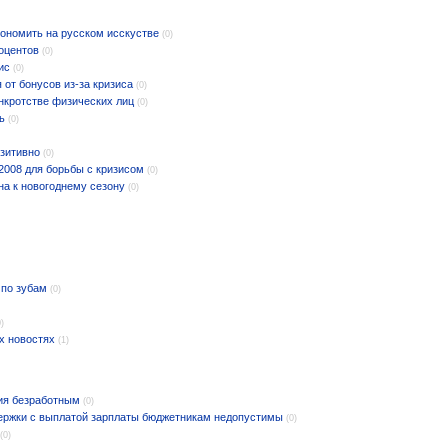
кономить на русском исскустве
(0)
роцентов
(0)
ис
(0)
 от бонусов из-за кризиса
(0)
нкротстве физических лиц
(0)
ь
(0)
озитивно
(0)
2008 для борьбы с кризисом
(0)
на к новогоднему сезону
(0)
 по зубам
(0)
0)
х новостях
(1)
ия безработным
(0)
ержки с выплатой зарплаты бюджетникам недопустимы
(0)
(0)