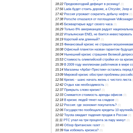
18:22
Предновогодний дефицит в розницу!
(0)
17:56
Lada будет стоить дороже, а Chrysler, Jeep 
17:42
Россия угрожает сократить добычу нефти
(0)
17:38
Porsche отказался от поглощения Volkswage
16:45
Безквартирые ждут своего часа
(0)
16:29
Только 8% американцев радует национальна
16:22
Итальянская ENEL не боится инвестировать
16:19
Короткий или длинный?
(0)
16:15
Финансовый кризис не страшен мошенникам
16:08
Офисный планктон назван гарантом будуще
16:04
Нынешний кризис страшнее Великой депрес
15:53
Стоимость олимпийской стройки из-за криз
15:39
В 2009 году миллионам работников в мире с
15:14
Магазины «Арбат-Престиж» остались перед 
13:09
Мировой кризис обострил проблемы российс
12:56
Кризис - шанс начать жизнь с чистого листа
12:42
Отдых как необходимость
(0)
12:37
Прикрыть слово кризис!
(0)
12:33
Снижается стоимость аренды офисов
(0)
12:18
В кризис людей тянет на сладкое
(0)
12:12
Россия: где экономит покупатель?
(0)
12:06
Государство пообещало кредиты 10 крупне
12:02
Toyota ожидает падения продаж в России
(0)
11:11
РТС упал на три процента за пару минут
(0)
10:46
Обзор британских газет
(0)
10:39
Как избежать кризиса?
(0)