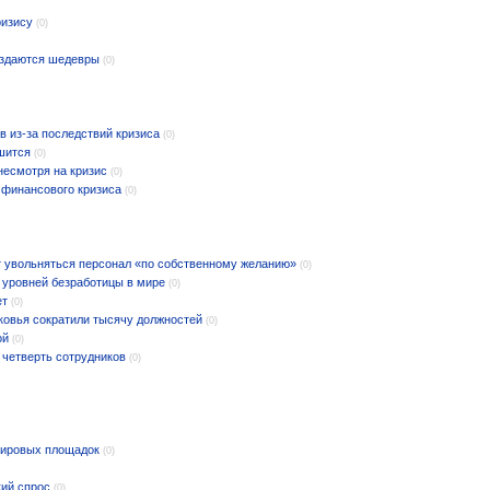
ризису
(0)
оздаются шедевры
(0)
в из-за последствий кризиса
(0)
дшится
(0)
несмотря на кризис
(0)
 финансового кризиса
(0)
 увольняться персонал «по собственному желанию»
(0)
 уровней безработицы в мире
(0)
ет
(0)
ковья сократили тысячу должностей
(0)
ой
(0)
 четверть сотрудников
(0)
мировых площадок
(0)
кий спрос
(0)