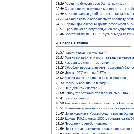
23:20
Россияне больше всех боятся кризиса
(0)
22:49
Столкновения полиции и манифестантов в А
14:49
В.Ресин: Сокращений в строительном компл
14:27
Саркози: кризис способствует расцвету раз
14:11
Первый финансовый кризис разразился в Ри
13:57
Средний класс будет защищен государством 
13:46
Восстановление СССР - путь выхода из кри
28 Ноября, Пятница
18:37
Кризис ударит по мозгам
(0)
18:32
Только потребители могут вытащить мирову
18:21
Как раньше жил — так и живу
(0)
18:15
Сбербанк впервые примет трехлетний бизне
18:09
Индекс РТС упал на 2,37%
(0)
18:02
Кризис лишит Россию нового поколения
(0)
17:43
Роскошь больше не в моде
(0)
17:27
Не в деньгах счастье
(0)
17:00
Tiffany теряет клиентов и прибыль в США
(0)
16:41
Крутая шкала
(0)
16:30
Американский экономист советует России п
15:51
В тяжелые времена российские звезды нача
15:42
Из-за кризиса в России будут строить больш
15:20
Доходы РЖД к концу 2008 г. сократятся на 5
15:10
Переломить хребет кризису!
(0)
14:59
Цены на пассажирские авиаперевозки снизят
14:52
Мальдивы за 20 тыс. рублей
(0)