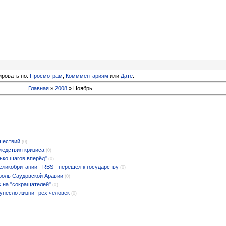
ировать по:
Просмотрам
,
Коммментариям
или
Дате
.
Главная
»
2008
»
Ноябрь
шествий
(0)
ледствия кризиса
(0)
ько шагов вперёд"
(0)
еликобритании - RBS - перешел к государству
(0)
ороль Саудовской Аравии
(0)
 на "сокращателей"
(0)
унесло жизни трех человек
(0)