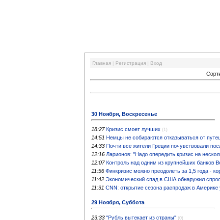
Финансовый кризис
Главная
|
Регистрация
|
Вход
Сорт
30 Ноября, Воскресенье
18:27
Кризис смоет лучших
(1)
14:51
Немцы не собираются отказываться от путе
14:33
Почти все жители Греции почувствовали пос
12:16
Ларионов: "Надо опередить кризис на нескол
12:07
Контроль над одним из крупнейших банков В
11:56
Финкризис можно преодолеть за 1,5 года - к
11:42
Экономический спад в США обнаружил спрос
11:31
CNN: открытие сезона распродаж в Америке 
29 Ноября, Суббота
23:33
"Рубль вытекает из страны"
(0)