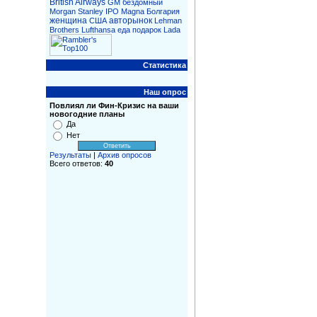
British Airways
GM
бездомный
Morgan Stanley
IPO
Magna
Болгария
женщина
авторынок
CША
Lehman
Brothers
Lufthansa
еда
подарок
Lada
Статистика
Наш опрос
Повлиял ли Фин-Кризис на ваши
новогодние планы
Да
Нет
Результаты
|
Архив опросов
Всего ответов:
40