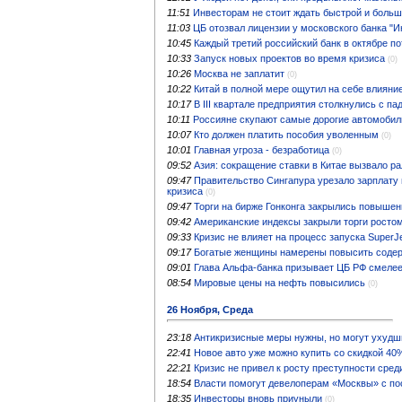
11:51
Инвесторам не стоит ждать быстрой и боль
11:03
ЦБ отозвал лицензии у московского банка "И
10:45
Каждый третий российский банк в октябре п
10:33
Запуск новых проектов во время кризиса
(0)
10:26
Москва не заплатит
(0)
10:22
Китай в полной мере ощутил на себе влияни
10:17
В III квартале предприятия столкнулись с п
10:11
Россияне скупают самые дорогие автомобил
10:07
Кто должен платить пособия уволенным
(0)
10:01
Главная угроза - безработица
(0)
09:52
Азия: сокращение ставки в Китае вызвало р
09:47
Правительство Сингапура урезало зарплату 
кризиса
(0)
09:47
Торги на бирже Гонконга закрылись повыше
09:42
Американские индексы закрыли торги росто
09:33
Кризис не влияет на процесс запуска SuperJ
09:17
Богатые женщины намерены повысить соде
09:01
Глава Альфа-банка призывает ЦБ РФ смелее
08:54
Мировые цены на нефть повысились
(0)
26 Ноября, Среда
23:18
Антикризисные меры нужны, но могут ухудш
22:41
Новое авто уже можно купить со скидкой 40
22:21
Кризис не привел к росту преступности сред
18:54
Власти помогут девелоперам «Москвы» с п
18:35
Инвесторы вновь приуныли
(0)