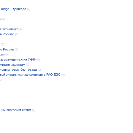
и Dodge – дешевле
(0)
n
(0)
я экономика
(0)
 в Россию
(0)
(0)
го России
(0)
сии
(0)
иса уменьшится на 7-9%
(0)
ократят зарплату
(0)
Новым годом без товара
(0)
кой энергетики, заложенные в РАО ЕЭС
(0)
(0)
йшим торговым сетям
(0)