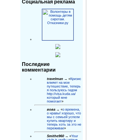
Социальная реклама
Последние
комментарии
travelman
→ «
Кризис
влияет на мое
путешествие, теперь
я пользуюсь гидом
http://visa.kuda.ua/
который мне
помогает
»
вова
→ «
о времена,
о нравы! хорошо, что
мы с семьей успели
купить квартиру и
теперь хоть за это не
переживае
»
Smithe960
→ «
Your
style is really unique