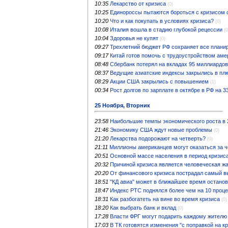
10:35
Лекарство от кризиса
(0)
10:25
Единороссы пытаются бороться с кризисом 
10:20
Что и как покупать в условиях кризиса?
(0)
10:08
Италия вошла в стадию глубокой рецессии
(0
10:04
Здоровья не купят
(0)
09:27
Трехлетний бюджет РФ сохраняет все плани
09:17
Китай готов помочь с трудоустройством ам
08:48
Сбербанк потерял на вкладах 95 миллиардов
08:37
Ведущие азиатские индексы закрылись в пл
08:29
Акции США закрылись с повышением
(1)
00:34
Рост долгов по зарплате в октябре в РФ на 
25 Ноября, Вторник
23:58
Наибольшие темпы экономического роста в 2
21:46
Экономику США ждут новые проблемы
(0)
21:20
Лекарства подорожают на четверть?
(0)
21:11
Миллионы американцев могут оказаться за ч
20:51
Основной массе населения в период кризиса
20:32
Причиной кризиса является человеческая жа
20:20
От финансового кризиса пострадал самый 
18:51
"КД авиа" может в ближайшее время останов
18:47
Индекс РТС поднялся более чем на 10 проц
18:31
Как разбогатеть на вине во время кризиса
(0)
18:20
Как выбрать банк и вклад
(0)
17:28
Власти ФРГ могут подарить каждому жителю
17:03
В ТК готовятся изменения "с поправкой на к