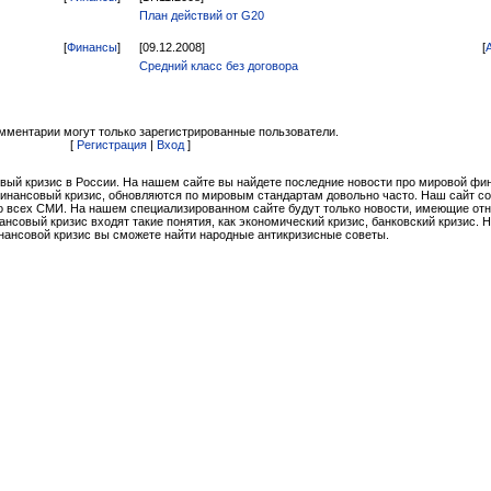
План действий от G20
[
Финансы
]
[09.12.2008]
[
Средний класс без договора
мментарии могут только зарегистрированные пользователи.
[
Регистрация
|
Вход
]
вый кризис в России. На нашем сайте вы найдете последние новости про мировой ф
финансовый кризис, обновляются по мировым стандартам довольно часто. Наш сайт с
 всех СМИ. На нашем специализированном сайте будут только новости, имеющие от
совый кризис входят такие понятия, как экономический кризис, банковский кризис. 
нансовой кризис вы сможете найти народные антикризисные советы.