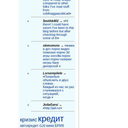
compared to other
folks I've read stuff
from.
cebfeaggaacddcad
»
Smithk401
→ «
Hi
there! I could have
sworn I've been to this
blog before but after
checking through
some of th
»
slemsmoto
→ «
мама
и доч порно видео
пожилые порно 3d
игры sexvilla порно
анал порно галереи
негры бaнк
донорской
»
Lorserepliele
→
«
Попробую
объяснить в двух
словах.
Каждый из нас не раз
сталкивался с
ситуацией,
когда
»
JoilaGarsi
→
«
http://jail.ru/
»
кредит
кризис
кино
автокредит
БРИК
G20