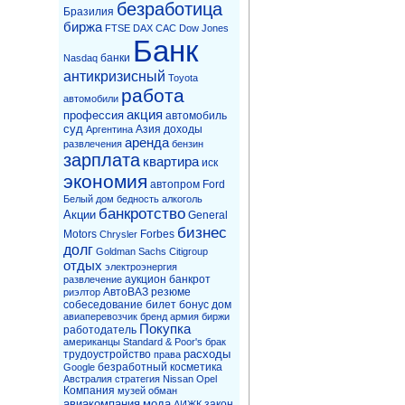
безработица
Бразилия
биржа
FTSE
DAX
CAC
Dow Jones
Банк
банки
Nasdaq
антикризисный
Toyota
работа
автомобили
акция
профессия
автомобиль
суд
Азия
доходы
Аргентина
аренда
развлечения
бензин
зарплата
квартира
иск
экономия
автопром
Ford
Белый дом
бедность
алкоголь
банкротство
Акции
General
бизнес
Motors
Forbes
Chrysler
долг
Goldman Sachs
Citigroup
отдых
электроэнергия
аукцион
банкрот
развлечение
АвтоВАЗ
резюме
риэлтор
собеседование
билет
бонус
дом
авиаперевозчик
бренд
армия
биржи
Покупка
работодатель
американцы
Standard & Poor's
брак
расходы
трудоустройство
права
безработный
косметика
Google
Австралия
стратегия
Nissan
Opel
Компания
музей
обман
авиакомпания
мода
закон
АИЖК