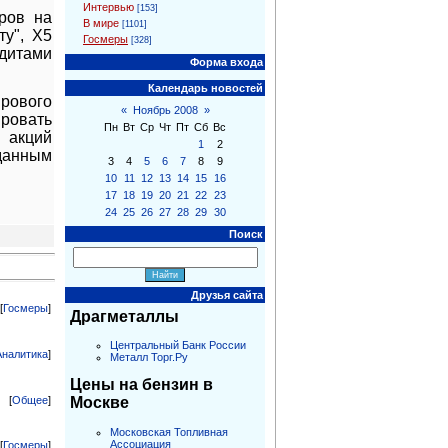
Интервью
[153]
ров на
В мире
[1101]
ту", Х5
Госмеры
[328]
едитами
Форма входа
Календарь новостей
ирового
«
Ноябрь 2008
»
ировать
Пн
Вт
Ср
Чт
Пт
Сб
Вс
и акций
1
2
данным
3
4
5
6
7
8
9
10
11
12
13
14
15
16
17
18
19
20
21
22
23
24
25
26
27
28
29
30
Поиск
Друзья сайта
[
Госмеры
]
Драгметаллы
Центральный Банк России
Аналитика
]
Металл Торг.Ру
Цены на бензин в
[
Общее
]
Москве
Московская Топливная
Ассоциация
[
Госмеры
]