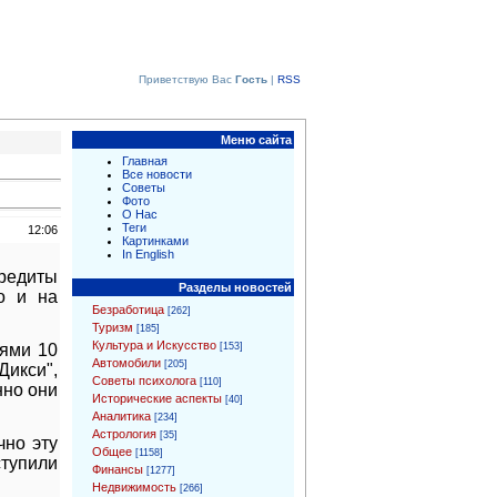
Приветствую Вас
Гость
|
RSS
Меню сайта
Главная
Все новости
Советы
Фото
О Нас
Теги
12:06
Картинками
In English
редиты
Разделы новостей
о и на
Безработица
[262]
Туризм
[185]
Культура и Искусство
[153]
лями 10
Автомобили
[205]
икси",
Советы психолога
[110]
нно они
Исторические аспекты
[40]
Аналитика
[234]
Астрология
[35]
чно эту
Общее
[1158]
ступили
Финансы
[1277]
Недвижимость
[266]