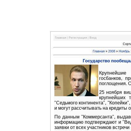
Финансовый кризис
Главная
|
Регистрация
|
Вход
Сорт
Главная
»
2008
»
Ноябрь
Государство пообеща
Крупнейшие 
госбанков, п
поглощения. О
25 ноября ви
крупнейших т
"Седьмого континента", "Копейки",
и могут рассчитывать на кредиты о
По данным "Коммерсанта", выдава
информацию подтверждают и "Ведом
заявки от всех участников встреч