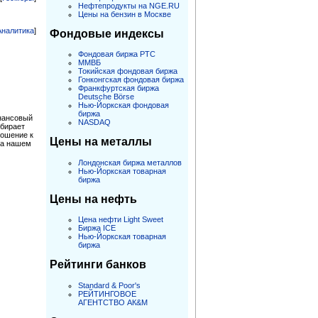
Нефтепродукты на NGE.RU
Цены на бензин в Москве
Аналитика
]
Фондовые индексы
Фондовая биржа РТС
ММВБ
Токийская фондовая биржа
Гонконгская фондовая биржа
Франкфуртская биржа
Deutsche Börse
Нью-Йоркская фондовая
биржа
инансовый
NASDAQ
обирает
ношение к
Цены на металлы
На нашем
Лондонская биржа металлов
Нью-Йоркская товарная
биржа
Цены на нефть
Цена нефти Light Sweet
Биржа ICE
Нью-Йоркская товарная
биржа
Рейтинги банков
Standard & Poor's
РЕЙТИНГОВОЕ
АГЕНТСТВО АК&M