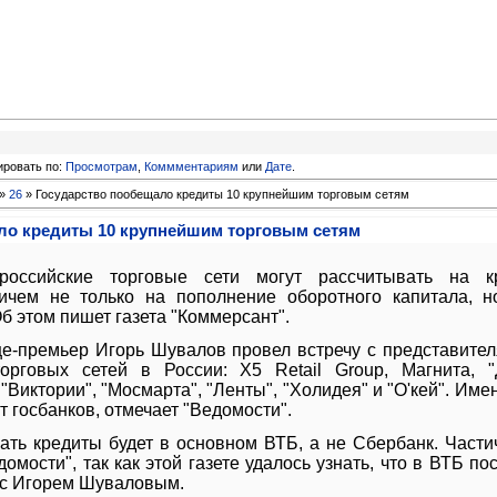
ировать по:
Просмотрам
,
Коммментариям
или
Дате
.
»
26
» Государство пообещало кредиты 10 крупнейшим торговым сетям
ло кредиты 10 крупнейшим торговым сетям
российские торговые сети могут рассчитывать на к
ричем не только на пополнение оборотного капитала, н
б этом пишет газета
"Коммерсант"
.
це-премьер
Игорь Шувалов
провел встречу с представите
орговых сетей в России: Х5 Retail Group, Магнита, "Д
 "Виктории", "Мосмарта", "Ленты", "Холидея" и "О'кей". Име
т госбанков, отмечает
"Ведомости"
.
ть кредиты будет в основном ВТБ, а не Сбербанк. Части
ости", так как этой газете удалось узнать, что в ВТБ по
и с Игорем Шуваловым.