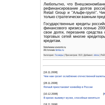
Любопытно, что Внешэкономбанк
рефинансирование долгов россий
Retail Group и "Альфе-групп". Ч
только стратегически важным пре
Государственные кредиты россий
финансового кризиса осенью 200
свои долги, перезаняв средства 
торговых сетей многие кредито
кредитам.
foto/www.vsesmi.ru
Источник
lenta.ru
Категория:
Госмеры
| Просмотров: 813 | Добавил:
elena
| Рейт
[16.11.2008]
Чем нам грозит ослабление отечественной валют
[28.11.2008]
Renault приостановит конвейер в России
[10.12.2008]
[
В кризис выживут музеи, способные меняться
[18.11.2008]