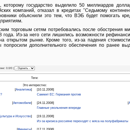
, которому государство выделило 50 миллиардов долла
ских компаний, отказал в кредитах "Седьмому континен
иновники объяснили это тем, что ВЭБ будет помогать кр
дприятиям.
ским торговым сетям потребовались после обострения м
8 года. Из-за него сети лишились возможности рефинанс
на открытом рынке. Кроме того, из-за падения стоимост
ры попросили дополнительного обеспечения по ранее вы
инг: 0.0/0 |
Теги:
Это интерестно:
[
Аналитика
]
[10.11.2008]
ы?
Саммит ЕС: Германия против
[
Автомобили
]
[24.11.2008]
[
Главные увольнения впереди
Культура и Искусство
]
[19.11.2008]
Из-за кризиса россияне переходят с мяса на полуфабрикаты
[
Финансы
]
[17.11.2008]