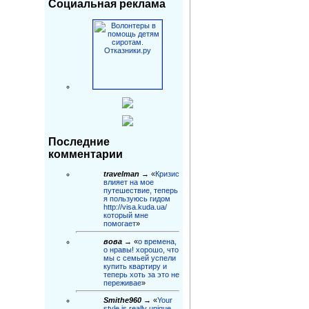
Социальная реклама
Последние
комментарии
travelman
→ «
Кризис
влияет на мое
путешествие, теперь
я пользуюсь гидом
http://visa.kuda.ua/
который мне
помогает
»
вова
→ «
о времена,
о нравы! хорошо, что
мы с семьей успели
купить квартиру и
теперь хоть за это не
переживае
»
Smithe960
→ «
Your
style is really unique