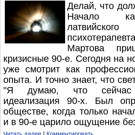
Делай, что долж
Начало кар
латвийско
психотерапе
Мартова пр
кризисные 90-е. Сегодня на 
уже смотрит как профессио
опыта. И точно знает, что све
"Я думаю, что сейчас 
идеализация 90-х. Был оп
обществе, когда только нача
и в 90-е царило ощущение бе
Читать далее
|
Комментировать