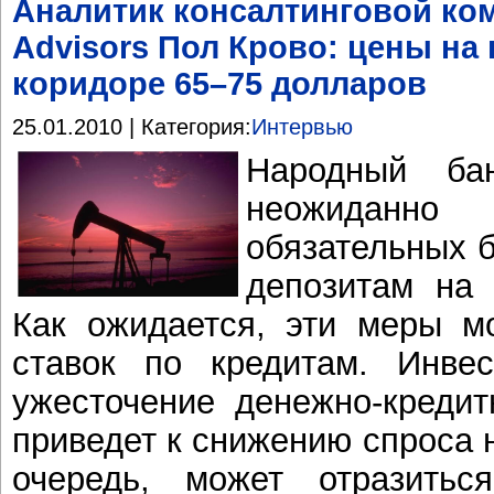
Аналитик консалтинговой ком
Advisors Пол Крово: цены на н
коридоре 65–75 долларов
25.01.2010 | Категория:
Интервью
Народный ба
неожиданно
обязательных б
депозитам на 
Как ожидается, эти меры мо
ставок по кредитам. Инвес
ужесточение денежно-кредит
приведет к снижению спроса н
очередь, может отразить