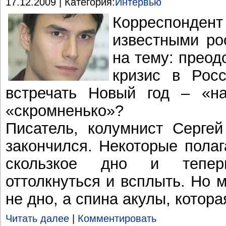
17.12.2009 | Категория:
Интервью
Корреспонден
известными ро
на тему: преод
кризис в Рос
встречать Новый год – «н
«скромненько»?
Писатель, колумнист Сергей
закончился. Некоторые полаг
скользкое дно и тепер
оттолкнуться и всплыть. Но 
не дно, а спина акулы, котора
Читать далее
|
Комментировать