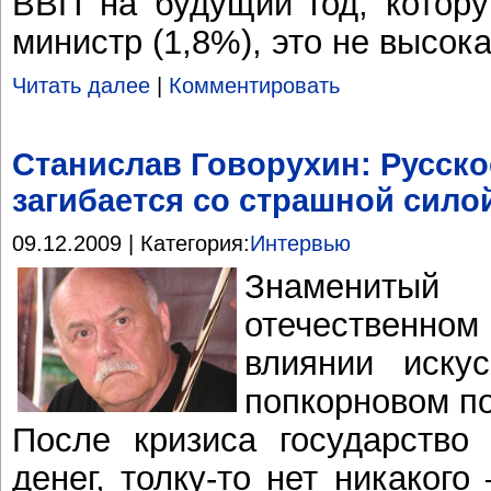
ВВП на будущий год, котору
министр (1,8%), это не высок
Читать далее
|
Комментировать
Станислав Говорухин: Русско
загибается со страшной сило
09.12.2009 | Категория:
Интервью
Знамениты
отечественн
влиянии иску
попкорновом п
После кризиса государство
денег, толку-то нет никакого