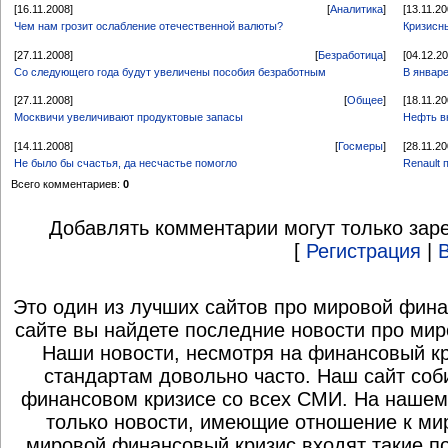
[16.11.2008]
[
Аналитика
]
[13.11.20
Чем нам грозит ослабление отечественной валюты?
Кризисн
[27.11.2008]
[
Безработица
]
[04.12.2
Со следующего года будут увеличены пособия безработным
В январ
[27.11.2008]
[
Общее
]
[18.11.20
Москвичи увеличивают продуктовые запасы
Нефть в
[14.11.2008]
[
Госмеры
]
[28.11.20
Не было бы счастья, да несчастье помогло
Renault 
Всего комментариев:
0
Добавлять комментарии могут только зар
[
Регистрация
|
Это один из лучших сайтов про мировой фина
сайте вы найдете последние новости про мир
Наши новости, несмотря на финансовый к
стандартам довольно часто. Наш сайт со
финансовом кризисе со всех СМИ. На нашем
только новости, имеющие отношение к ми
мировой финансовый кризис входят такие по