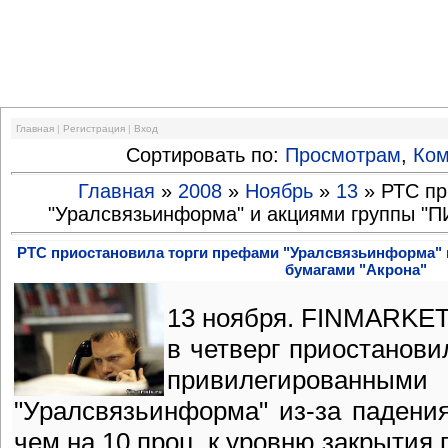
Финансовый кризис
Главная
|
Регистрация
|
Вход
Сортировать по:
Просмотрам
,
Ко
Главная
»
2008
»
Ноябрь
»
13
» РТС пр
"Уралсвязьинформа" и акциями группы "П
РТС приостановила торги префами "Уралсвязьинформа" 
бумагами "Акрона"
13 ноября. FINMARKET
в четверг приостановил
привилегиро
"Уралсвязьинформа" из-за падени
чем на 10 проц. к уровню закрытия 