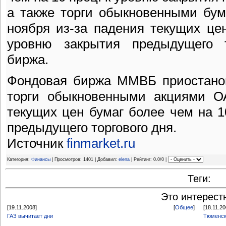
а также торги обыкновенными бум
ноября из-за падения текущих це
уровню закрытия предыдущего т
биржа.
Фондовая биржа ММВБ приостанов
торги обыкновенными акциями ОА
текущих цен бумаг более чем на 1
предыдущего торгового дня.
Источник
finmarket.ru
Категория:
Финансы
| Просмотров: 1401 | Добавил:
elena
| Рейтинг: 0.0/0 |
Теги:
Это интерест
[19.11.2008]
[
Общее
]
[18.11.20
ГАЗ вычитает дни
Тюменск