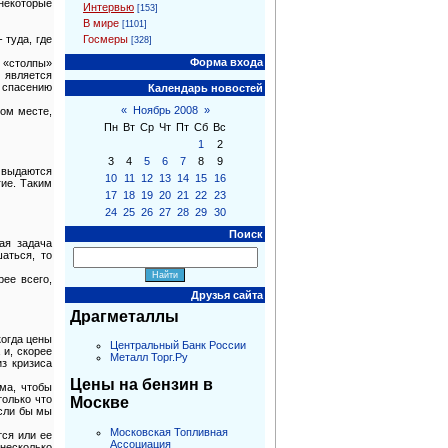
некоторые
Интервью
[153]
В мире
[1101]
Госмеры
 туда, где
[328]
Форма входа
 «столпы»
G является
 спасению
Календарь новостей
«
Ноябрь 2008
»
том месте,
Пн
Вт
Ср
Чт
Пт
Сб
Вс
1
2
3
4
5
6
7
8
9
 выдаются
10
11
12
13
14
15
16
гие. Таким
17
18
19
20
21
22
23
24
25
26
27
28
29
30
Поиск
ая задача
шаться, то
рее всего,
Друзья сайта
Драгметаллы
когда цены
Центральный Банк России
 и, скорее
Металл Торг.Ру
з кризиса
Цены на бензин в
зма, чтобы
олько что
Москве
Если бы мы
Московская Топливная
тся или ее
Ассоциация
 несколько