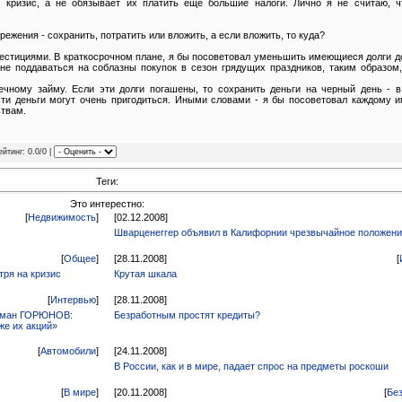
 кризис, а не обязывает их платить еще большие налоги. Лично я не считаю, ч
режения - сохранить, потратить или вложить, а если вложить, то куда?
естициями. В краткосрочном плане, я бы посоветовал уменьшить имеющиеся долги д
не поддаваться на соблазны покупок в сезон грядущих праздников, таким образом
ечному займу. Если эти долги погашены, то сохранить деньги на черный день - в
 эти деньги могут очень пригодиться. Иными словами - я бы посоветовал каждому 
ствам.
ейтинг: 0.0/0 |
Теги:
Это интерестно:
[
Недвижимость
]
[02.12.2008]
Шварценеггер объявил в Калифорнии чрезвычайное положен
[
Общее
]
[28.11.2008]
[
тря на кризис
Крутая шкала
[
Интервью
]
[28.11.2008]
Роман ГОРЮНОВ:
Безработным простят кредиты?
же их акций»
[
Автомобили
]
[24.11.2008]
В России, как и в мире, падает спрос на предметы роскоши
[
В мире
]
[20.11.2008]
[
Бе