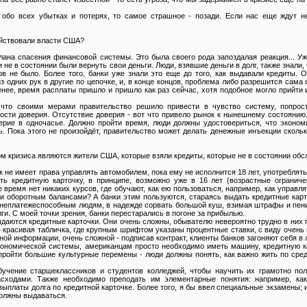
обо всех убытках и потерях, то самое страшное - позади. Если нас еще ждут н
ействовали власти США?
лана спасения финансовой системы. Это была своего рода запоздалая реакция... У
 не в состоянии были вернуть свои деньги. Люди, взявшие деньги в долг, также знали, 
ов не было. Более того, банки уже знали это еще до того, как выдавали кредиты. 
з одних рук в другие по цепочке, и, в конце концов, проблема либо разрешится сама 
енее, время расплаты пришло и пришло как раз сейчас, хотя подобное могло прийти 
 что своими мерами правительство решило привести в чувство систему, попрост
ости доверия. Отсутствие доверия - вот что привело рынок к нынешнему состоянию
ерие в одночасье. Должно пройти время, люди должны удостовериться, что эконом
. Пока этого не произойдёт, правительство может делать денежные инъекции скольк
ком кризиса являются жители США, которые взяли кредиты, которые не в состоянии об
к не имеет права управлять автомобилем, пока ему не исполнится 18 лет, употреблят
ть кредитную карточку, в принципе, возможно уже в 16 лет (возрастные ограниче
же время нет никаких курсов, где обучают, как ею пользоваться, например, как управл
 оборотным балансами? А банки этим пользуются, стараясь выдать кредитные карт
ьги неплатежеспособным людям, в надежде сорвать большой куш, взимая штрафы и пен
ги. С моей точки зрения, банки перестарались в погоне за прибылью.
ыдаются кредитные карточки. Они очень сложны, обывателю невероятно трудно в них
ь красивая табличка, где крупным шрифтом указаны процентные ставки, с виду очень
ной информации, очень сложной - подписав контракт, клиенты банков загоняют себя в 
кономической системы, американцам просто необходимо иметь машину, кредитную к
 пройти большие культурные перемены - люди должны понять, как важно жить по сре
бучение старшеклассников и студентов колледжей, чтобы научить их грамотно пол
сходами. Также необходимо преподать им элементарные понятия: например, как
платы долга по кредитной карточке. Более того, я бы ввел специальные экзамены; и
должны выдаваться.