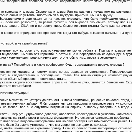
ким завершением процесса развития современного капитализма, как утверждают 
это конец капитализма. Скорее, капитализм был направлен в неудачном направлении -
оторые банки не устояли, власти были вынуждены прийти к ним на выручку.
фективными и еще скажутся на нас, но, очевидно, что было необходимо спасать
 - если она разорится, то разом рухнет и вся мировая экономика, потому что AI
 компании в США, но и по всему миру. Спасение этого гиганта было равнозначным
 о конце его определенного проявления: когда кто-нибудь пытается нажиться на пус
 системой, а не самой системы?
вление, при котором система изначально не могла работать. При капитализме не
ы выдавались именно без гарантий, а потом еще и передавались из одних рук в дру
зма - конкуренция предназначена для того, чтобы стимулировать экономику.
ке труда? Потребность в какие профессиях будут сокращаться в первую очередь?
состоянии кризиса, а посему, никто не застрахован от увольнения. Первоочередн
трат, а, следовательно, и сокращение штатов. Как только ситуация начинает улуч
ется обратный процесс - пополнение штата.
сказать скорого восстановления спроса на рабочие руки, является банковская. Ско
аваться новые банки.
илизации ситуации?
ссия может занять от трех до пяти лет. В моем понимании, рецессия началась тогда, 
х невыплаченных займах. Я бы сказал, мы уже преодолели среднюю отметку кризиса
ем не менее, все еще ощутимы встряски на биржах, а посему говорить о выходе и
делать - вернуть утраченное доверие, абсолютно необходимое в условиях капитали
вываясь на стабильном и крепком фундаменте. Но остается следующая проблема: т
 что появление подобной информации только способствует нестабильности на рынке. 
жно было бы смело утверждать, что мы уверенно выходим из кризиса.
но, чтобы компании не скрывали правду. Если же сейчас такая информация скрывае
на все равно станет известной - то есть угроза, что мы задержимся в кризисе еще на