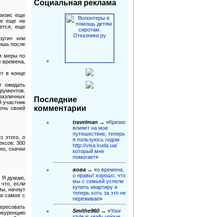
Социальная реклама
кризис еще
ые еще не
ется, еще
руги» или
лишь после
 и меры по
е времена,
ет в конце
т ожидать
трументов.
различных
Последние
й участник
комментарии
очь своей
travelman
→ «
Кризис
влияет на мое
путешествие, теперь
 этого, о
я пользуюсь гидом
ксов: 300
http://visa.kuda.ua/
но, скачки
который мне
помогает
»
вова
→ «
о времена,
о нравы! хорошо, что
. Я думаю,
мы с семьей успели
что, если
купить квартиру и
мы, начнут
теперь хоть за это не
же самое с
переживае
»
ересовать
Smithe960
→ «
Your
онкуренцию
style is really unique