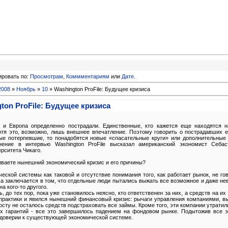
ировать по:
Просмотрам
,
Коммментариям
или
Дате
.
2008
»
Ноябрь
»
10
» Washington ProFile: Будущее кризиса
ton ProFile: Будущее кризиса
и Европа определенно пострадали. Единственные, кто кажется еще находятся н
хотя это, возможно, лишь внешнее впечатление. Поэтому говорить о пострадавших 
ые потерпевшие, то понадобятся новые «спасательные круги» или дополнительные
нение в интервью Washington ProFile высказал американский экономист Себас
рситета Чикаго.
иваете нынешний экономический кризис и его причины?
еской системы как таковой и отсутствие понимания того, как работает рынок, не го
а заключается в том, что отдельные люди пытались выжать все возможное и даже н
а кого-то другого.
до тех пор, пока уже становилось неясно, кто ответственен за них, а средств на их
й практики и явился нынешний финансовый кризис: рычаги управления компаниями,
росту не осталось средств подстраховать все займы. Кроме того, эти компании утратил
их гарантий - все это завершилось падением на фондовом рынке. Подытожив все э
едоверии к существующей экономической системе.