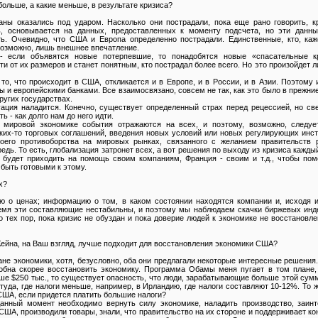
больше, а какие меньше, в результате кризиса?
раны оказались под ударом. Насколько они пострадали, пока еще рано говорить, 
ь, основывается на данных, предоставленных к моменту подсчета, но эти данн
ь. Очевидно, что США и Европа определенно пострадали. Единственные, кто, каж
 возможно, лишь внешнее впечатление.
- если объявятся новые потерпевшие, то понадобятся новые «спасательные к
 от их размеров и станет понятным, кто пострадал более всего. Но это произойдет 
 то, что происходит в США, откликается и в Европе, и в России, и в Азии. Поэтому
 и европейскими банками. Все взаимосвязано, совсем не так, как это было в прежни
ругих государствах.
ация наладится. Конечно, существует определенный страх перед рецессией, но св
ь - как долго нам до него идти.
 мировой экономике события отражаются на всех, и поэтому, возможно, следуе
аких-то торговых соглашений, введения новых условий или новых регулирующих инс
оего противоборства на мировых рынках, связанного с желанием правительств 
едь. То есть, глобализация затронет всех, а вот решения по выходу из кризиса кажды
 будет приходить на помощь своим компаниям, Франция - своим и т.д., чтобы пом
 быть готовыми к этому.
х?
 о ценах; информацию о том, в каком состоянии находятся компании и, исходя из
емя эти составляющие нестабильны, и поэтому мы наблюдаем скачки биржевых инде
 До тех пор, пока кризис не обуздан и пока доверие людей к экономике не восстановле
ейна, на Ваш взгляд, лучше подходит для восстановления экономики США?
ане экономики, хотя, безусловно, оба они предлагали некоторые интересные решения
бна скорее восстановить экономику. Программа Обамы меня пугает в том плане, 
ьше $250 тыс., то существует опасность, что люди, зарабатывающие больше этой сум
 туда, где налоги меньше, например, в Ирландию, где налоги составляют 10-12%. То 
США, если придется платить большие налоги?
данный момент необходимо вернуть силу экономике, наладить производство, заинт
США, производили товары, знали, что правительство на их стороне и поддерживает к