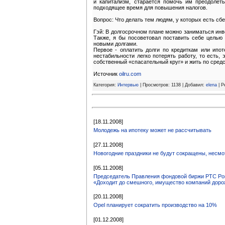
и капитализм, старается помочь им преодолеть
подходящее время для повышения налогов.
Вопрос: Что делать тем людям, у которых есть сбе
Гэй: В долгосрочном плане можно заниматься инв
Также, я бы посоветовал поставить себе целью 
новыми долгами.
Первое - оплатить долги по кредиткам или ипот
нестабильности легко потерять работу, то есть,
собственный «спасательный круг» и жить по сред
Источник
oilru.com
Категория:
Интервью
| Просмотров: 1138 | Добавил:
elena
| Р
[18.11.2008]
Молодежь на ипотеку может не рассчитывать
[27.11.2008]
Новогодние праздники не будут сокращены, несмо
[05.11.2008]
Председатель Правления фондовой биржи РТС 
«Доходит до смешного, имущество компаний доро
[20.11.2008]
Opel планирует сократить производство на 10%
[01.12.2008]