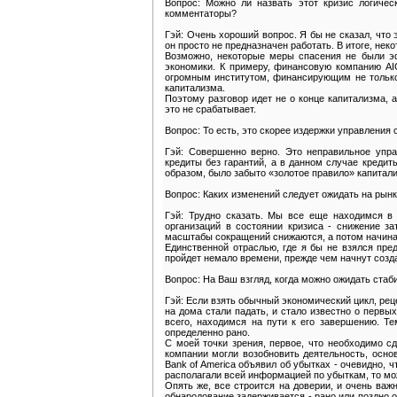
Вопрос: Можно ли назвать этот кризис логичес
комментаторы?
Гэй: Очень хороший вопрос. Я бы не сказал, что 
он просто не предназначен работать. В итоге, нек
Возможно, некоторые меры спасения не были эф
экономики. К примеру, финансовую компанию AIG
огромным институтом, финансирующим не только
капитализма.
Поэтому разговор идет не о конце капитализма, а
это не срабатывает.
Вопрос: То есть, это скорее издержки управления
Гэй: Совершенно верно. Это неправильное упра
кредиты без гарантий, а в данном случае кредит
образом, было забыто «золотое правило» капитали
Вопрос: Каких изменений следует ожидать на рын
Гэй: Трудно сказать. Мы все еще находимся в 
организаций в состоянии кризиса - снижение за
масштабы сокращений снижаются, а потом начина
Единственной отраслью, где я бы не взялся пред
пройдет немало времени, прежде чем начнут созд
Вопрос: На Ваш взгляд, когда можно ожидать стаб
Гэй: Если взять обычный экономический цикл, реце
на дома стали падать, и стало известно о первы
всего, находимся на пути к его завершению. Т
определенно рано.
С моей точки зрения, первое, что необходимо с
компании могли возобновить деятельность, осно
Bank of America объявил об убытках - очевидно,
располагали всей информацией по убыткам, то мо
Опять же, все строится на доверии, и очень важ
обнародование задерживается - рано или поздно о