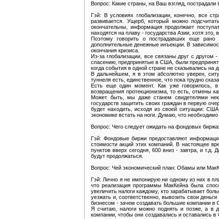
Вопрос: Какие страны, на Ваш взгляд, пострадали 
Гэй: В условиях глобализации, конечно, все ст
развивается. Ущерб, который можно подсчитат
окончательны, информация продолжает поступат
находятся на плаву - государства Азии, хотя это,
Поэтому говорить о пострадавших еще рано 
дополнительные денежные инъекции. В зависимости
окончания кризиса.
Из-за глобализации, все связаны друг с другом -
спасению, предпринятые в США, были предприняты
когда события в одной стране не сказывались на д
В дальнейшем, я в этом абсолютно уверен, ситу
туннеля есть, единственное, что пока трудно сказат
Есть еще один момент. Как уже говорилось, в
возвращения протекционизма, то есть, отмены к
Может быть, мы даже станем свидетелями нек
государств защитить своих граждан в первую очер
будет находить, исходя из своей ситуации: США
экономике встать на ноги. Думаю, что необходимо
Вопрос: Чего следует ожидать на фондовых биржа
Гэй: Фондовые биржи предоставляют информацию
стоимости акций этих компаний. В настоящее вр
пунктов вверх сегодня, 600 вниз - завтра, и т.д.
будут продолжаться.
Вопрос: Чей экономический план: Обамы или МакК
Гэй: Лично я не импонирую ни одному из них в пл
что реализация программы МакКейна была спосо
увеличить налоги каждому, кто зарабатывает бол
уезжать и, соответственно, вывозить свои деньги
бизнесом - зачем создавать большие компании в 
Я считаю, налоги можно поднять и позже, а в 
компании, чтобы они создавались и оставались в 