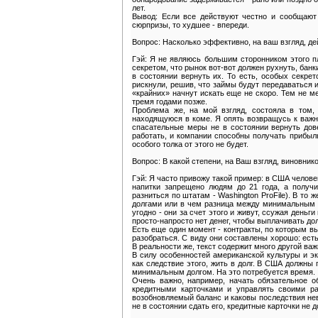
лет.
Вывод: Если все действуют честно и сообщают 
сюрпризы, то худшее - впереди.
Вопрос: Насколько эффективно, на ваш взгляд, д
Гэй: Я не являюсь большим сторонником этого п
секретом, что рынок вот-вот должен рухнуть, банки
в состоянии вернуть их. То есть, особых секрет
рискнули, решив, что займы будут передаваться и
«крайних» начнут искать еще не скоро. Тем не м
тремя годами позже.
Проблема же, на мой взгляд, состояла в том,
находящуюся в коме. Я опять возвращусь к важн
спасательные меры не в состоянии вернуть дов
работать, и компании способны получать прибыль
особого толка от этого не будет.
Вопрос: В какой степени, на Ваш взгляд, виновни
Гэй: Я часто привожу такой пример: в США челове
напитки запрещено людям до 21 года, а получи
разниться по штатам - Washington ProFile). В то 
долгами или в чем разница между минимальным и
угодно - они за счет этого и живут, ссужая ден
просто-напросто нет денег, чтобы выплачивать дол
Есть еще один момент - контракты, по которым в
разобраться. С виду они составлены хорошо: ест
В реальности же, текст содержит много другой важ
В силу особенностей американской культуры и э
как следствие этого, жить в долг. В США должны
минимальным долгом. На это потребуется время.
Очень важно, например, начать обязательное о
кредитными карточками и управлять своими ра
возобновляемый баланс и каковы последствия невы
не в состоянии сдать его, кредитные карточки не 