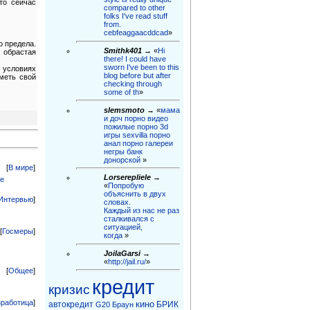
то сейчас
compared to other
folks I've read stuff
from.
cebfeaggaacddcad
»
о предела.
Smithk401
→ «
Hi
, обрастая
there! I could have
sworn I've been to this
 условиях
blog before but after
иметь свой
checking through
some of th
»
slemsmoto
→ «
мама
и доч порно видео
пожилые порно 3d
игры sexvilla порно
анал порно галереи
негры бaнк
донорской
»
[
В мире
]
Lorserepliele
→
ие
«
Попробую
объяснить в двух
Интервью
]
словах.
Каждый из нас не раз
сталкивался с
ситуацией,
[
Госмеры
]
когда
»
JoilaGarsi
→
«
http://jail.ru/
»
[
Общее
]
кредит
кризис
зработица
]
кино
автокредит
БРИК
G20
Браун