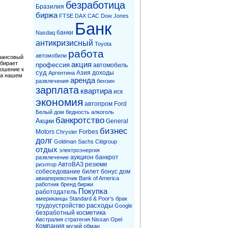
безработица
Бразилия
биржа
FTSE
DAX
CAC
Dow Jones
Банк
банки
Nasdaq
антикризисный
Toyota
работа
автомобили
инансовый
обирает
акция
профессия
автомобиль
ношение к
суд
Азия
доходы
Аргентина
На нашем
аренда
развлечения
бензин
зарплата
квартира
иск
экономия
автопром
Ford
Белый дом
бедность
алкоголь
банкротство
Акции
General
бизнес
Motors
Forbes
Chrysler
долг
Goldman Sachs
Citigroup
отдых
электроэнергия
аукцион
банкрот
развлечение
АвтоВАЗ
резюме
риэлтор
собеседование
билет
бонус
дом
авиаперевозчик
Bank of America
работник
бренд
биржи
Покупка
работодатель
американцы
Standard & Poor's
брак
расходы
трудоустройство
Google
безработный
косметика
Австралия
стратегия
Nissan
Opel
Компания
музей
обман