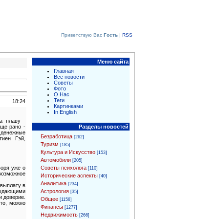
Приветствую Вас
Гость
|
RSS
Меню сайта
Главная
Все новости
Советы
Фото
О Нас
Теги
18:24
Картинками
In English
а плаву -
Разделы новостей
еще рано -
 денежные
Безработица
[262]
тиен Гэй,
Туризм
[185]
Культура и Искусство
[153]
Автомобили
[205]
Советы психолога
воря уже о
[110]
евозможное
Исторические аспекты
[40]
Аналитика
[234]
 выплату в
Астрология
 выдающими
[35]
и доверие.
Общее
[1158]
то, можно
Финансы
[1277]
Недвижимость
[266]