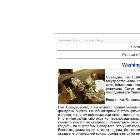
Финансовый кризис
Главная
|
Регистрация
|
Вход
Сорт
Главная
»
Washing
Очевидно, что США 
государства Азии, 
если объявятся нов
инъекции. Такое м
преподаватель Униве
Вопрос: Как Вы оцен
Гэй: Прежде всего, я бы отметил провал экономич
фондовых биржах. Основная причина этого кризис
из денег, при этом перекладывая ответственность н
Ипотечные займы многократно перезакладывались, 
какой-то момент не оказалось. Результатом это
кредиты, были утеряны в силу того, что у них поп
Банки выдавали кредиты всем подряд, без всяк
сказать, что нынешний кризис основывается на н