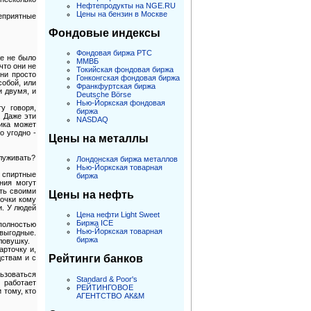
Нефтепродукты на NGE.RU
Цены на бензин в Москве
еприятные
Фондовые индексы
Фондовая биржа РТС
же не было
ММВБ
что они не
Токийская фондовая биржа
Они просто
Гонконгская фондовая биржа
собой, или
Франкфуртская биржа
и двумя, и
Deutsche Börse
Нью-Йоркская фондовая
у говоря,
биржа
. Даже эти
NASDAQ
ика может
о угодно -
Цены на металлы
служивать?
Лондонская биржа металлов
Нью-Йоркская товарная
ь спиртные
биржа
ния могут
ять своими
Цены на нефть
очки кому
и. У людей
Цена нефти Light Sweet
Биржа ICE
 полностью
Нью-Йоркская товарная
 выгодные.
биржа
ловушку.
арточку и,
Рейтинги банков
дствам и с
ьзоваться
Standard & Poor's
 работает
РЕЙТИНГОВОЕ
 тому, кто
АГЕНТСТВО АК&M