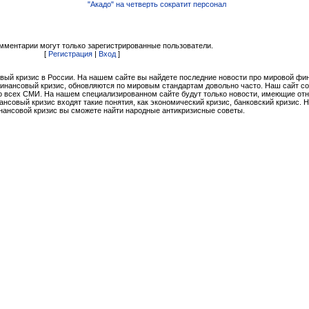
"Акадо" на четверть сократит персонал
мментарии могут только зарегистрированные пользователи.
[
Регистрация
|
Вход
]
вый кризис в России. На нашем сайте вы найдете последние новости про мировой ф
финансовый кризис, обновляются по мировым стандартам довольно часто. Наш сайт с
 всех СМИ. На нашем специализированном сайте будут только новости, имеющие от
совый кризис входят такие понятия, как экономический кризис, банковский кризис. 
нансовой кризис вы сможете найти народные антикризисные советы.