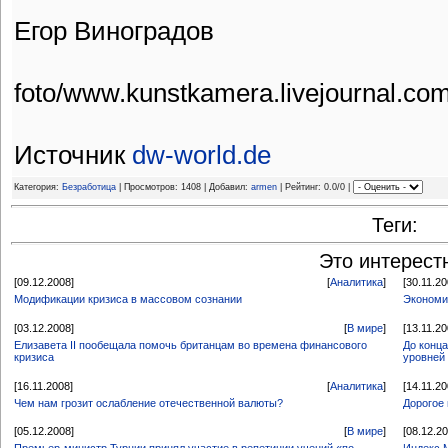
Егор Виноградов
foto/www.kunstkamera.livejournal.co
Источник
dw-world.de
Категория:
Безработица
| Просмотров: 1408 | Добавил:
armen
| Рейтинг: 0.0/0 |
Теги:
Это интерест
[09.12.2008]
[
Аналитика
]
[30.11.20
Модификации кризиса в массовом сознании
Экономи
[03.12.2008]
[
В мире
]
[13.11.20
Елизавета II пообещала помочь британцам во времена финансового
До конц
кризиса
уровней
[16.11.2008]
[
Аналитика
]
[14.11.20
Чем нам грозит ослабление отечественной валюты?
Дорогое 
[05.12.2008]
[
В мире
]
[08.12.2