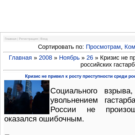
Финансовый кризис
Главная
|
Регистрация
|
Вход
Сортировать по:
Просмотрам
,
Ко
Главная
»
2008
»
Ноябрь
»
26
» Кризис не п
российских гастар
Кризис не привел к росту преступности среди ро
Социального взрыва
увольнением гастарб
России не произош
оказался ошибочным.