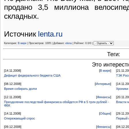
продано 3,5 миллиона велосипе
складных.
Источник
lenta.ru
Категория:
В мире
| Просмотров: 1005 | Добавил:
elena
| Рейтинг: 0.0/0 |
Теги:
Это интерест
[14.11.2008]
[
В мире
]
[21.11.20
Дефицит федерального бюджета США
ТЭК Рос
[08.12.2008]
[
Интервью
]
[14.11.20
Время собирать долги
Хроники 
[12.11.2008]
[
Финансы
]
[20.11.20
Преодоление последствий финкризиса обойдется РФ в 5 трлн рублей -
Власти м
ФБК
[14.11.2008]
[
Общее
]
[29.11.20
Опережающий спрос
Первый 
[09.12.2008]
[
Финансы
]
[04.12.2