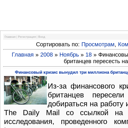
Финансовый кризис
Главная
|
Регистрация
|
Вход
Сортировать по:
Просмотрам
,
Ко
Главная
»
2008
»
Ноябрь
»
18
» Финансовы
британцев пересесть н
Финансовый кризис вынудил три миллиона британц
Из-за финансового кр
британцев пересел
добираться на работу 
The Daily Mail со ссылкой на 
исследования, проведенного ком