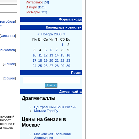
Интервью
[153]
В мире
[1101]
Госмеры
[328]
Форма входа
томобили
]
"
Календарь новостей
«
Ноябрь 2008
»
[
Финансы
]
Пн
Вт
Ср
Чт
Пт
Сб
Вс
1
2
психолога
]
3
4
5
6
7
8
9
10
11
12
13
14
15
16
17
18
19
20
21
22
23
[
Общее
]
24
25
26
27
28
29
30
Поиск
[
Общее
]
Друзья сайта
Драгметаллы
Центральный Банк России
Металл Торг.Ру
инансовый
Цены на бензин в
обирает
ношение к
Москве
На нашем
Московская Топливная
Ассоциация