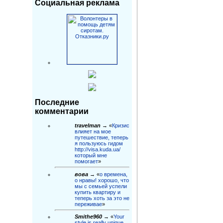
Социальная реклама
Последние
комментарии
travelman
→ «
Кризис
влияет на мое
путешествие, теперь
я пользуюсь гидом
http://visa.kuda.ua/
который мне
помогает
»
вова
→ «
о времена,
о нравы! хорошо, что
мы с семьей успели
купить квартиру и
теперь хоть за это не
переживае
»
Smithe960
→ «
Your
style is really unique