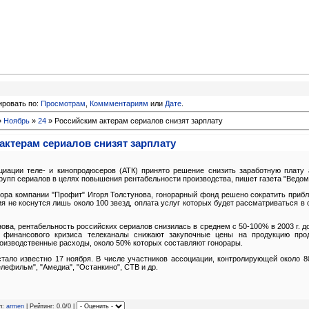
ировать по:
Просмотрам
,
Коммментариям
или
Дате
.
»
Ноябрь
»
24
» Российским актерам сериалов снизят зарплату
актерам сериалов снизят зарплату
иации теле- и кинопродюсеров (АТК) принято решение снизить заработную плату 
упп сериалов в целях повышения рентабельности производства, пишет газета "Ведом
тора компании "Профит" Игоря Толстунова, гонорарный фонд решено сократить приб
ия не коснутся лишь около 100 звезд, оплата услуг которых будет рассматриваться в
ова, рентабельность российских сериалов снизилась в среднем с 50-100% в 2003 г. д
х финансового кризиса телеканалы снижают закупочные цены на продукцию про
оизводственные расходы, около 50% которых составляют гонорары.
стало известно 17 ноября. В числе участников ассоциации, контролирующей около 
лефильм", "Амедиа", "Останкино", СТВ и др.
л:
armen
| Рейтинг: 0.0/0 |