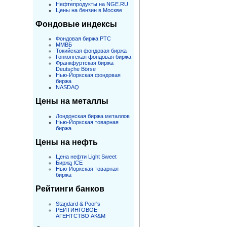
Нефтепродукты на NGE.RU
Цены на бензин в Москве
Фондовые индексы
Фондовая биржа РТС
ММВБ
Токийская фондовая биржа
Гонконгская фондовая биржа
Франкфуртская биржа
Deutsche Börse
Нью-Йоркская фондовая
биржа
NASDAQ
Цены на металлы
Лондонская биржа металлов
Нью-Йоркская товарная
биржа
Цены на нефть
Цена нефти Light Sweet
Биржа ICE
Нью-Йоркская товарная
биржа
Рейтинги банков
Standard & Poor's
РЕЙТИНГОВОЕ
АГЕНТСТВО АК&M