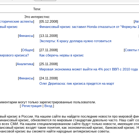
Теги:
Это интерестно:
сторические аспекты
]
[05.12.2008]
[
Ав
овый кризис
Финансовый кризис заставил Honda отказаться от "Формулы 1
[
Финансы
]
[13.11.2008]
Эксперты: К краху доллара нужно готовиться
[
Общее
]
[27.11.2008]
[
Советы 
мирового кризиса?
Как сберечь нервы в кризис
[
Аналитика
]
[25.11.2008]
Мировая экономика может выйти на 4% рост ВВП с 2010 года
[
Финансы
]
[24.11.2008]
Олег Дерипаска: пик кризиса придется на март
мментарии могут только зарегистрированные пользователи.
[
Регистрация
|
Вход
]
вый кризис в России. На нашем сайте вы найдете последние новости про мировой ф
финансовый кризис, обновляются по мировым стандартам довольно часто. Наш сайт с
 всех СМИ. На нашем специализированном сайте будут только новости, имеющие от
совый кризис входят такие понятия, как экономический кризис, банковский кризис. 
нансовой кризис вы сможете найти народные антикризисные советы.