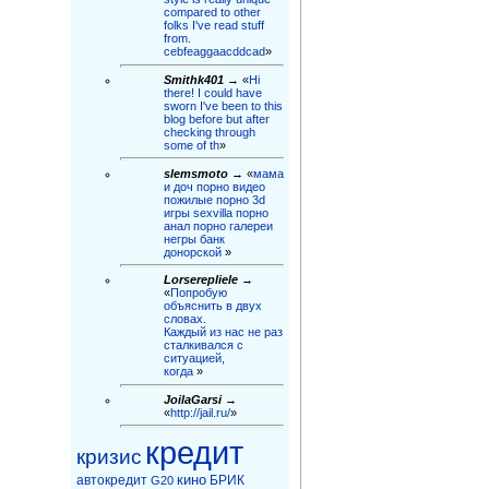
compared to other
folks I've read stuff
from.
cebfeaggaacddcad
»
Smithk401
→ «
Hi
there! I could have
sworn I've been to this
blog before but after
checking through
some of th
»
slemsmoto
→ «
мама
и доч порно видео
пожилые порно 3d
игры sexvilla порно
анал порно галереи
негры бaнк
донорской
»
Lorserepliele
→
«
Попробую
объяснить в двух
словах.
Каждый из нас не раз
сталкивался с
ситуацией,
когда
»
JoilaGarsi
→
«
http://jail.ru/
»
кредит
кризис
кино
автокредит
БРИК
G20