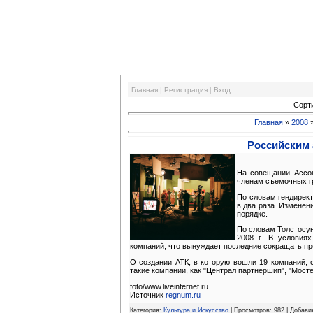
Финансовый кризис
Главная
|
Регистрация
|
Вход
Сорт
Главная
»
2008
Российским 
На совещании Ассоц
членам съемочных гр
По словам гендирек
в два раза. Изменен
порядке.
По словам Толстосун
2008 г. В условия
компаний, что вынуждает последние сокращать пр
О создании АТК, в которую вошли 19 компаний, 
такие компании, как "Централ партнершип", "Мосте
foto/www.liveinternet.ru
Источник
regnum.ru
Категория:
Культура и Искусство
| Просмотров: 982 | Добави