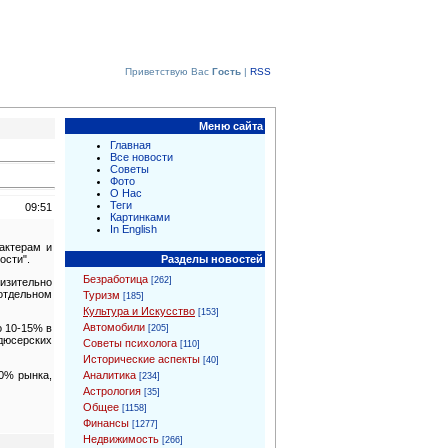
Приветствую Вас
Гость
|
RSS
Меню сайта
Главная
Все новости
Советы
Фото
О Нас
Теги
09:51
Картинками
In English
актерам и
Разделы новостей
ости".
Безработица
[262]
лизительно
 отдельном
Туризм
[185]
Культура и Искусство
[153]
Автомобили
о 10-15% в
[205]
дюсерских
Советы психолога
[110]
Исторические аспекты
[40]
Аналитика
80% рынка,
[234]
Астрология
[35]
Общее
[1158]
Финансы
[1277]
Недвижимость
[266]