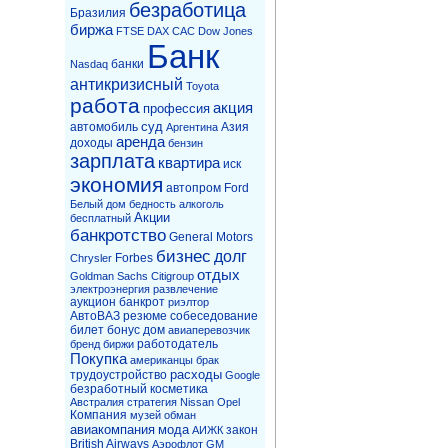
безработица
Бразилия
биржа
FTSE
DAX
CAC
Dow Jones
Банк
банки
Nasdaq
антикризисный
Toyota
работа
акция
профессия
суд
автомобиль
Азия
Аргентина
аренда
доходы
бензин
зарплата
квартира
иск
экономия
автопром
Ford
Белый дом
бедность
алкоголь
Акции
бесплатный
банкротство
General Motors
бизнес
долг
Forbes
Chrysler
отдых
Goldman Sachs
Citigroup
электроэнергия
развлечение
аукцион
банкрот
риэлтор
АвтоВАЗ
резюме
собеседование
билет
бонус
дом
авиаперевозчик
работодатель
бренд
биржи
Покупка
американцы
брак
расходы
трудоустройство
Google
безработный
косметика
Австралия
стратегия
Nissan
Opel
Компания
музей
обман
авиакомпания
мода
закон
АИЖК
British Airways
Аэрофлот
GM