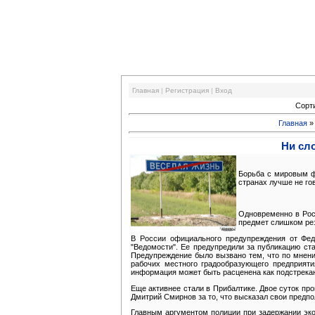
Финансовый кризис
Главная
|
Регистрация
|
Вход
Сорт
Главная
Ни сло
Борьба с мировым ф
странах лучше не гов
Одновременно в Рос
предмет слишком рез
В России официального предупреждения от Фед
"Ведомости". Ее предупредили за публикацию ст
Предупреждение было вызвано тем, что по мнени
рабочих местного градообразующего предприяти
информация может быть расценена как подстрека
Еще активнее стали в Прибалтике. Двое суток пр
Дмитрий Смирнов за то, что высказал свои предпо
Главным аргументом полиции при задержании экон