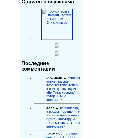
Социальная реклама
Последние
комментарии
travelman
→ «
Кризис
влияет на мое
путешествие, теперь
я пользуюсь гидом
http://visa.kuda.ua/
который мне
помогает
»
вова
→ «
о времена,
о нравы! хорошо, что
мы с семьей успели
купить квартиру и
теперь хоть за это не
переживае
»
Smithe960
→ «
Your
style is really unique