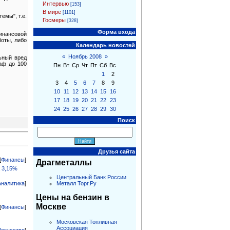
Интервью
[153]
В мире
[1101]
емы", т.е.
Госмеры
[328]
Форма входа
инансовой
боты, либо
Календарь новостей
«
Ноябрь 2008
»
льный вред
раф до 100
Пн
Вт
Ср
Чт
Пт
Сб
Вс
1
2
3
4
5
6
7
8
9
10
11
12
13
14
15
16
17
18
19
20
21
22
23
24
25
26
27
28
29
30
Поиск
Друзья сайта
[
Финансы
]
Драгметаллы
а 3,15%
Центральный Банк России
Металл Торг.Ру
Аналитика
]
Цены на бензин в
Москве
[
Финансы
]
Московская Топливная
Ассоциация