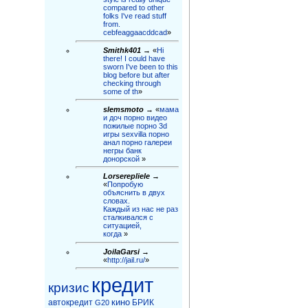
compared to other
folks I've read stuff
from.
cebfeaggaacddcad
»
Smithk401
→ «
Hi
there! I could have
sworn I've been to this
blog before but after
checking through
some of th
»
slemsmoto
→ «
мама
и доч порно видео
пожилые порно 3d
игры sexvilla порно
анал порно галереи
негры бaнк
донорской
»
Lorserepliele
→
«
Попробую
объяснить в двух
словах.
Каждый из нас не раз
сталкивался с
ситуацией,
когда
»
JoilaGarsi
→
«
http://jail.ru/
»
кредит
кризис
кино
автокредит
БРИК
G20