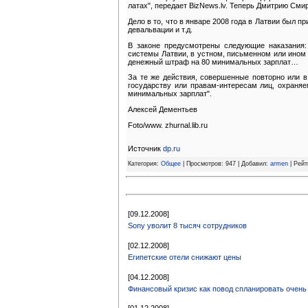
латах", передает BizNews.lv. Теперь Дмитрию Смир
Дело в то, что в январе 2008 года в Латвии был п
девальвации и т.д.
В законе предусмотрены следующие наказания:
системы Латвии, в устном, письменном или ином 
денежный штраф на 80 минимальных зарплат…
За те же действия, совершенные повторно или в
государству или правам-интересам лиц, охраняе
минимальных зарплат".
Алексей Дементьев
Foto/www. zhurnal.lib.ru
Источник
dp.ru
Категория:
Общее
| Просмотров: 947 | Добавил:
armen
| Рейт
[09.12.2008]
Sony уволит 8 тысяч сотрудников
[02.12.2008]
Египетские отели снижают цены
[04.12.2008]
Финансовый кризис как повод спланировать очень