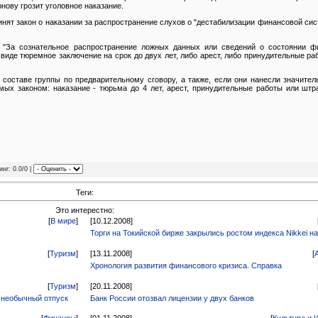
нову грозит уголовное наказание.
ринят закон о наказании за распространение слухов о "дестабилизации финансовой сист
 "За сознательное распространение ложных данных или сведений о состоянии ф
виде тюремное заключение на срок до двух лет, либо арест, либо принудительные ра
 составе группы по предварительному сговору, а также, если они нанесли значите
мых законом: наказание - тюрьма до 4 лет, арест, принудительные работы или шт
инг: 0.0/0 |
Теги:
Это интерестно:
[
В мире
]
[10.12.2008]
Торги на Токийской бирже закрылись ростом индекса Nikkei н
[
Туризм
]
[13.11.2008]
[
Хронология развития финансового кризиса. Справка
[
Туризм
]
[20.11.2008]
 необычный отпуск
Банк России отозвал лицензии у двух банков