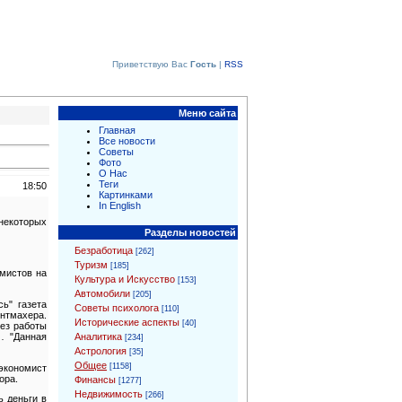
Приветствую Вас
Гость
|
RSS
Меню сайта
Главная
Все новости
Советы
Фото
О Нас
Теги
18:50
Картинками
In English
некоторых
Разделы новостей
Безработица
[262]
Туризм
[185]
мистов на
Культура и Искусство
[153]
Автомобили
[205]
ь" газета
Советы психолога
[110]
онтмахера.
Исторические аспекты
[40]
без работы
Аналитика
… "Данная
[234]
Астрология
[35]
Общее
[1158]
 экономист
ора.
Финансы
[1277]
Недвижимость
[266]
ь деньги в