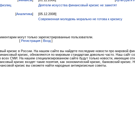
[
Финансы
]
[01.11.2008]
[
Культура и 
 физлиц
Деятели искусства финансовый кризис не заметят
[
Аналитика
]
[05.12.2008]
Современная молодежь морально не готова к кризису
мментарии могут только зарегистрированные пользователи.
[
Регистрация
|
Вход
]
вый кризис в России. На нашем сайте вы найдете последние новости про мировой ф
финансовый кризис, обновляются по мировым стандартам довольно часто. Наш сайт с
 всех СМИ. На нашем специализированном сайте будут только новости, имеющие от
совый кризис входят такие понятия, как экономический кризис, банковский кризис. 
нансовой кризис вы сможете найти народные антикризисные советы.