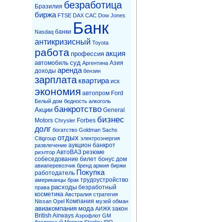
безработица
Бразилия
биржа
FTSE
DAX
CAC
Dow Jones
Банк
банки
Nasdaq
антикризисный
Toyota
работа
акция
профессия
суд
автомобиль
Азия
Аргентина
аренда
доходы
бензин
зарплата
квартира
иск
экономия
автопром
Ford
Белый дом
бедность
алкоголь
банкротство
Акции
General
бизнес
Motors
Forbes
Chrysler
долг
богатство
Goldman Sachs
отдых
Citigroup
электроэнергия
аукцион
банкрот
развлечение
АвтоВАЗ
резюме
риэлтор
собеседование
билет
бонус
дом
авиаперевозчик
бренд
армия
биржи
Покупка
работодатель
трудоустройство
американцы
брак
расходы
безработный
права
косметика
Австралия
стратегия
Компания
Nissan
Opel
музей
обман
авиакомпания
мода
закон
АИЖК
British Airways
Аэрофлот
GM
бездомный
Morgan Stanley
IPO