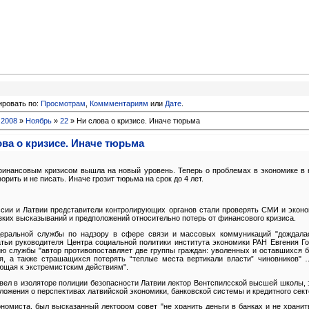
ировать по:
Просмотрам
,
Коммментариям
или
Дате
.
»
2008
»
Ноябрь
»
22
» Ни слова о кризисе. Иначе тюрьма
ва о кризисе. Иначе тюрьма
инансовым кризисом вышла на новый уровень. Теперь о проблемах в экономике в 
орить и не писать. Иначе грозит тюрьма на срок до 4 лет.
сии и Латвии представители контролирующих органов стали проверять СМИ и эконо
ких высказываний и предположений относительно потерь от финансового кризиса.
еральной службы по надзору в сфере связи и массовых коммуникаций "дождалас
атьи руководителя Центра социальной политики института экономики РАН Евгения Г
ю службы "автор противопоставляет две группы граждан: уволенных и оставшихся 
я, а также страшащихся потерять “теплые места вертикали власти” чиновников" 
ющая к экстремистским действиям".
овел в изоляторе полиции безопасности Латвии лектор Вентспилсской высшей школы,
ложения о перспективах латвийской экономики, банковской системы и кредитного сект
омиста, был высказанный лектором совет "не хранить деньги в банках и не хранит