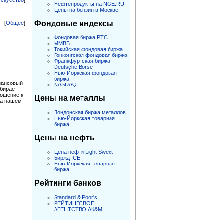
Искусство
]
Нефтепродукты на NGE.RU
Цены на бензин в Москве
Фондовые индексы
[
Общее
]
Фондовая биржа РТС
ММВБ
Токийская фондовая биржа
Гонконгская фондовая биржа
Франкфуртская биржа
Deutsche Börse
Нью-Йоркская фондовая
биржа
инансовый
NASDAQ
обирает
ношение к
Цены на металлы
На нашем
Лондонская биржа металлов
Нью-Йоркская товарная
биржа
Цены на нефть
Цена нефти Light Sweet
Биржа ICE
Нью-Йоркская товарная
биржа
Рейтинги банков
Standard & Poor's
РЕЙТИНГОВОЕ
АГЕНТСТВО АК&M