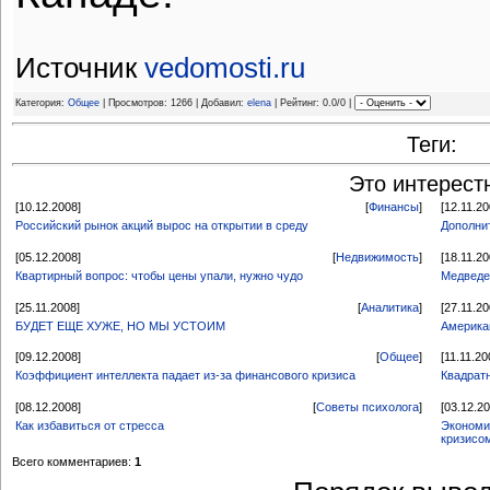
Источник
vedomosti.ru
Категория:
Общее
| Просмотров: 1266 | Добавил:
elena
| Рейтинг: 0.0/0 |
Теги:
Это интерест
[10.12.2008]
[
Финансы
]
[12.11.20
Российский рынок акций вырос на открытии в среду
Дополни
[05.12.2008]
[
Недвижимость
]
[18.11.20
Квартирный вопрос: чтобы цены упали, нужно чудо
Медведе
[25.11.2008]
[
Аналитика
]
[27.11.20
БУДЕТ ЕЩЕ ХУЖЕ, НО МЫ УСТОИМ
Америка
[09.12.2008]
[
Общее
]
[11.11.20
Коэффициент интеллекта падает из-за финансового кризиса
Квадрат
[08.12.2008]
[
Советы психолога
]
[03.12.2
Как избавиться от стресса
Экономи
кризисо
Всего комментариев:
1