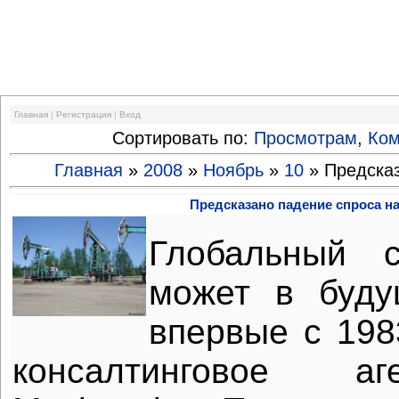
Финансовый кризис
Главная
|
Регистрация
|
Вход
Сортировать по:
Просмотрам
,
Ко
Главная
»
2008
»
Ноябрь
»
10
» Предсказ
Предсказано падение спроса н
Глобальный 
может в буду
впервые с 1983
консалтинговое а