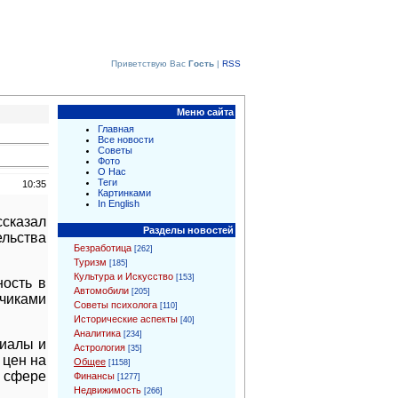
Приветствую Вас
Гость
|
RSS
Меню сайта
Главная
Все новости
Советы
Фото
О Нас
Теги
10:35
Картинками
In English
сказал
Разделы новостей
ельства
Безработица
[262]
Туризм
[185]
Культура и Искусство
[153]
ность в
Автомобили
[205]
дчиками
Советы психолога
[110]
Исторические аспекты
[40]
Аналитика
[234]
риалы и
Астрология
[35]
 цен на
Общее
[1158]
 сфере
Финансы
[1277]
Недвижимость
[266]