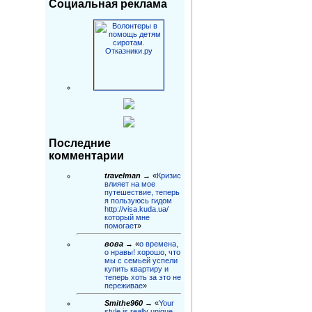
Социальная реклама
Последние
комментарии
travelman
→ «
Кризис
влияет на мое
путешествие, теперь
я пользуюсь гидом
http://visa.kuda.ua/
который мне
помогает
»
вова
→ «
о времена,
о нравы! хорошо, что
мы с семьей успели
купить квартиру и
теперь хоть за это не
переживае
»
Smithe960
→ «
Your
style is really unique