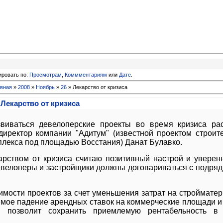
ировать по:
Просмотрам
,
Коммментариям
или
Дате
.
авная
»
2008
»
Ноябрь
»
26
» Лекарство от кризиса
Лекарство от кризиса
звиваться девелоперские проекты во время кризиса рас
директор компании "Адитум" (известной проектом строит
плекса под площадью Восстания) Данат Булавко.
арством от кризиса считаю позитивный настрой и уверен
девелоперы и застройщики должны договариваться с подря
имости проектов за счет уменьшения затрат на строймате
уемое падение арендных ставок на коммерческие площади и
и позволит сохранить приемлемую рентабельность в