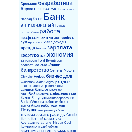
безработица
Бразилия
биржа
FTSE
DAX
CAC
Dow Jones
Банк
банки
Nasdaq
антикризисный
Toyota
работа
автомобили
акция
профессия
автомобиль
суд
Азия
доходы
Аргентина
зарплата
аренда
бензин
экономия
квартира
иск
автопром
Ford
Белый дом
Акции
бедность
алкоголь
банкротство
General Motors
бизнес
долг
Forbes
Chrysler
отдых
Goldman Sachs
Citigroup
электроэнергия
развлечение
аукцион
банкрот
риэлтор
АвтоВАЗ
резюме
собеседование
билет
бонус
дом
авиаперевозчик
Bank of America
работник
бренд
работодатель
армия
биржи
Покупка
американцы
брак
расходы
трудоустройство
Google
безработный
косметика
Австралия
стратегия
Nissan
Opel
Компания
музей
обман
авиакомпания
мода
закон
АИЖК