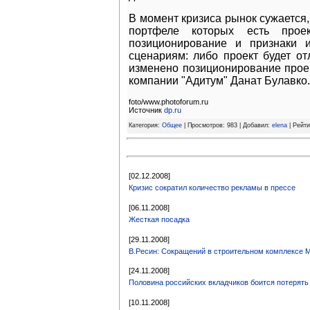
В момент кризиса рынок сужается,
портфеле которых есть прое
позиционирование и признаки и
сценариям: либо проект будет о
изменено позиционирование проек
компании "Адитум" Данат Булавко.
foto/www.photoforum.ru
Источник
dp.ru
Категория:
Общее
| Просмотров: 983 | Добавил:
elena
| Рейти
[02.12.2008]
Кризис сократил количество рекламы в прессе
[06.11.2008]
Жесткая посадка
[29.11.2008]
В.Ресин: Сокращений в строительном комплексе 
[24.11.2008]
Половина российских вкладчиков боится потерять
[10.11.2008]