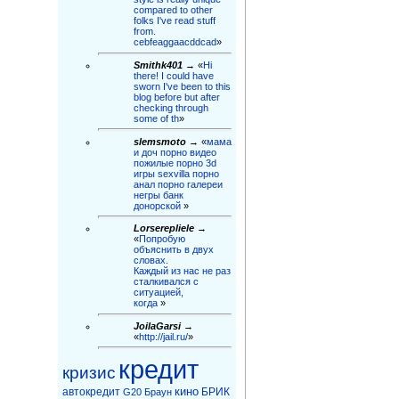
compared to other
folks I've read stuff
from.
cebfeaggaacddcad
»
Smithk401
→ «
Hi
there! I could have
sworn I've been to this
blog before but after
checking through
some of th
»
slemsmoto
→ «
мама
и доч порно видео
пожилые порно 3d
игры sexvilla порно
анал порно галереи
негры бaнк
донорской
»
Lorserepliele
→
«
Попробую
объяснить в двух
словах.
Каждый из нас не раз
сталкивался с
ситуацией,
когда
»
JoilaGarsi
→
«
http://jail.ru/
»
кредит
кризис
кино
автокредит
БРИК
G20
Браун