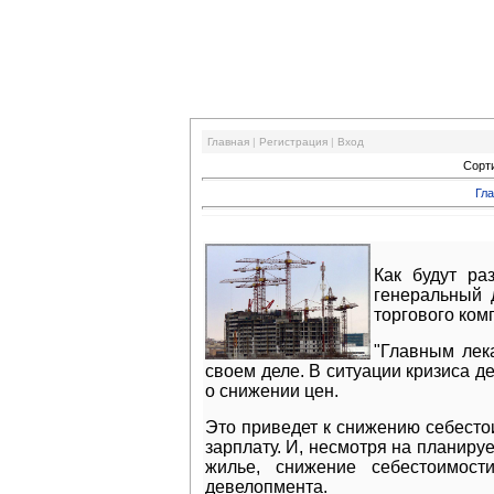
Финансовый кризис
Главная
|
Регистрация
|
Вход
Сорт
Гл
Как будут ра
генеральный 
торгового ком
"Главным лек
своем деле. В ситуации кризиса 
о снижении цен.
Это приведет к снижению себесто
зарплату. И, несмотря на планир
жилье, снижение себестоимост
девелопмента.