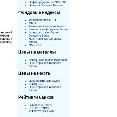
Нефтепродукты на NGE.RU
Цены на бензин в Москве
Фондовые индексы
Фондовая биржа РТС
ММВБ
Токийская фондовая биржа
Гонконгская фондовая биржа
инансовый
Франкфуртская биржа
обирает
Deutsche Börse
ношение к
Нью-Йоркская фондовая
На нашем
биржа
NASDAQ
Цены на металлы
Лондонская биржа металлов
Нью-Йоркская товарная
биржа
Цены на нефть
Цена нефти Light Sweet
Биржа ICE
Нью-Йоркская товарная
биржа
Рейтинги банков
Standard & Poor's
РЕЙТИНГОВОЕ
АГЕНТСТВО АК&M