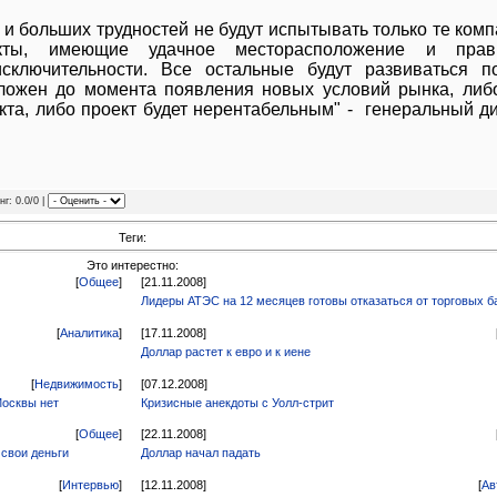
 и больших трудностей не будут испытывать только те комп
кты, имеющие удачное месторасположение и прав
сключительности. Все остальные будут развиваться п
тложен до момента появления новых условий рынка, либ
та, либо проект будет нерентабельным" - генеральный д
нг: 0.0/0 |
Теги:
Это интерестно:
[
Общее
]
[21.11.2008]
Лидеры АТЭС на 12 месяцев готовы отказаться от торговых б
[
Аналитика
]
[17.11.2008]
Доллар растет к евро и к иене
[
Недвижимость
]
[07.12.2008]
Москвы нет
Кризисные анекдоты с Уолл-стрит
[
Общее
]
[22.11.2008]
 свои деньги
Доллар начал падать
[
Интервью
]
[12.11.2008]
[
Ав