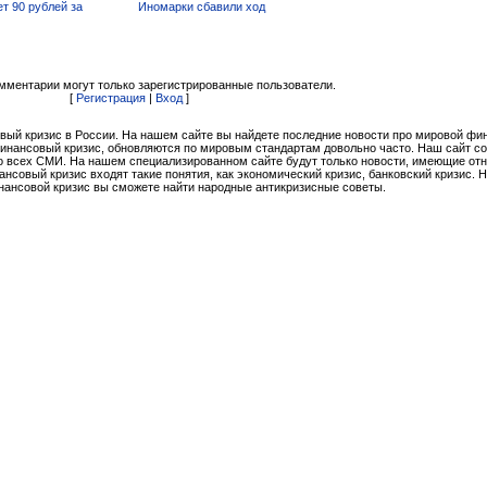
ет 90 рублей за
Иномарки сбавили ход
мментарии могут только зарегистрированные пользователи.
[
Регистрация
|
Вход
]
вый кризис в России. На нашем сайте вы найдете последние новости про мировой ф
финансовый кризис, обновляются по мировым стандартам довольно часто. Наш сайт с
 всех СМИ. На нашем специализированном сайте будут только новости, имеющие от
совый кризис входят такие понятия, как экономический кризис, банковский кризис. 
нансовой кризис вы сможете найти народные антикризисные советы.