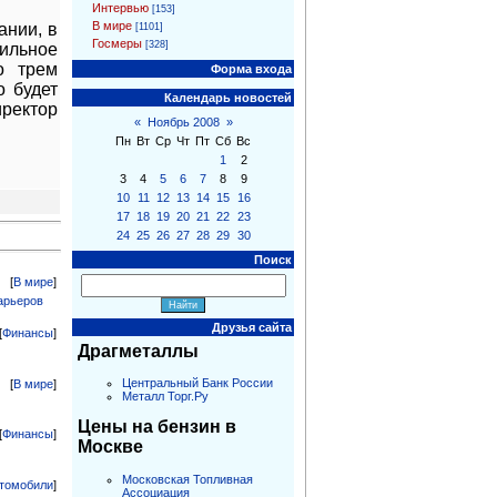
Интервью
[153]
В мире
ании, в
[1101]
Госмеры
[328]
ильное
о трем
Форма входа
о будет
Календарь новостей
иректор
«
Ноябрь 2008
»
Пн
Вт
Ср
Чт
Пт
Сб
Вс
1
2
3
4
5
6
7
8
9
10
11
12
13
14
15
16
17
18
19
20
21
22
23
24
25
26
27
28
29
30
Поиск
[
В мире
]
арьеров
Друзья сайта
[
Финансы
]
Драгметаллы
Центральный Банк России
[
В мире
]
Металл Торг.Ру
Цены на бензин в
[
Финансы
]
Москве
Московская Топливная
томобили
]
Ассоциация