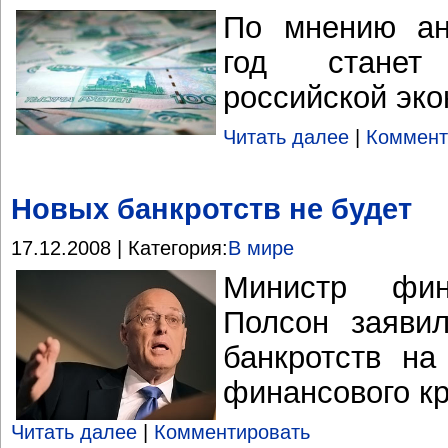
По мнению ан
год станет
российской эк
Читать далее
|
Коммент
Новых банкротств не будет
17.12.2008 | Категория:
В мире
Министр фи
Полсон заяви
банкротств на
финансового кр
Читать далее
|
Комментировать