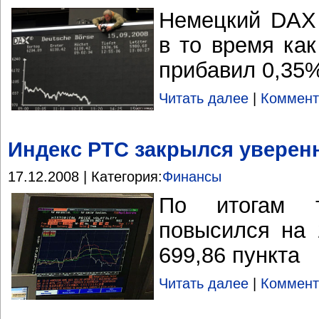
Немецкий DAX
в то время ка
прибавил 0,35
Читать далее
|
Коммент
Индекс РТС закрылся увере
17.12.2008 | Категория:
Финансы
По итогам 
повысился на 
699,86 пункта
Читать далее
|
Коммент