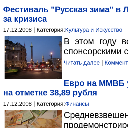
Фестиваль "Русская зима" в 
за кризиса
17.12.2008 | Категория:
Культура и Искусство
В этом году в
спонсорскими 
Читать далее
|
Коммент
Евро на ММВБ 
на отметке 38,89 рубля
17.12.2008 | Категория:
Финансы
Средневзве
продемонст