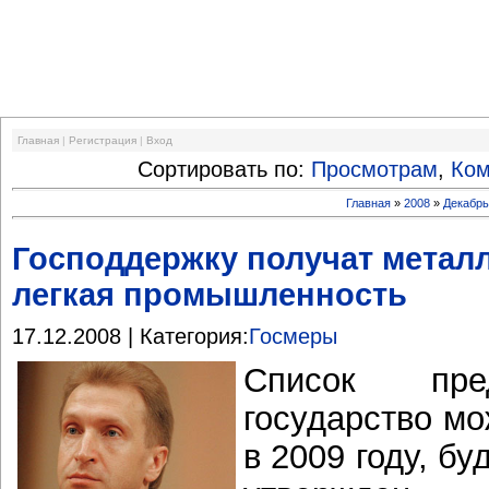
Финансовый кризис
Главная
|
Регистрация
|
Вход
Сортировать по:
Просмотрам
,
Ко
Главная
»
2008
»
Декабр
Господдержку получат металл
легкая промышленность
17.12.2008 | Категория:
Госмеры
Список пре
государство мо
в 2009 году, б