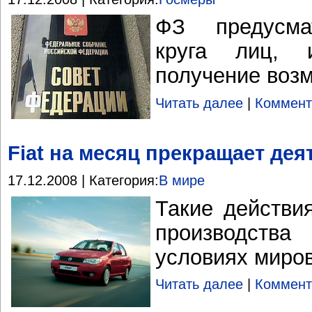
ФЗ предусма
круга лиц,
получение воз
Читать далее
|
Коммент
Fiat на месяц прекращает дея
17.12.2008 | Категория:
В мире
Такие действи
производства
условиях миров
Читать далее
|
Коммент