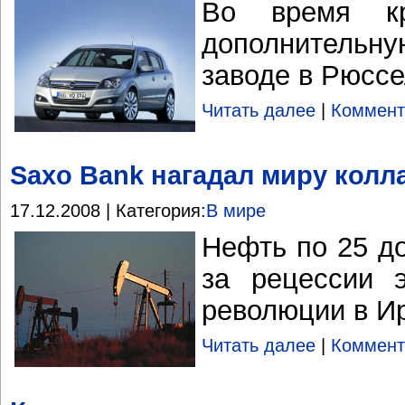
Во время кр
дополнитель
заводе в Рюсс
Читать далее
|
Коммент
Saxo Bank нагадал миру колл
17.12.2008 | Категория:
В мире
Нефть по 25 до
за рецессии 
революции в И
Читать далее
|
Коммент