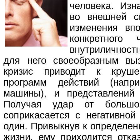
человека. Изн
во внешней с
изменения вп
конкретного
внутриличност
для него своеобразным выз
кризис приводит к круше
программ действий (напр
машины), и представлений
Получая удар от большо
соприкасается с негативной
один. Привыкнув к определен
жизни, ему приходится отка