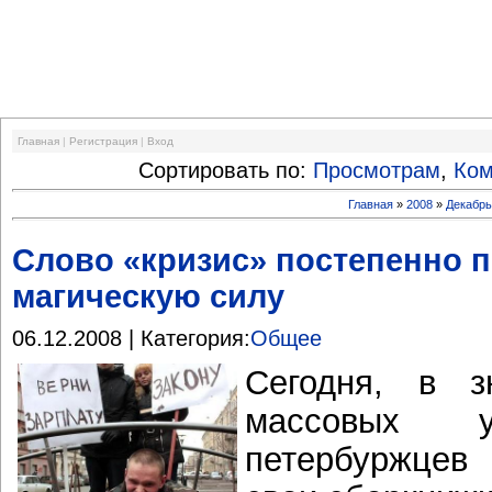
Финансовый кризис
Главная
|
Регистрация
|
Вход
Сортировать по:
Просмотрам
,
Ко
Главная
»
2008
»
Декабр
Слово «кризис» постепенно 
магическую силу
06.12.2008 | Категория:
Общее
Сегодня, в з
массовых у
петербуржцев