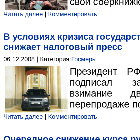
свои сберкниж
Читать далее
|
Комментировать
В условиях кризиса государс
снижает налоговый пресс
06.12.2008 | Категория:
Госмеры
Президент Р
подписал з
взимание д
перепродаже п
Читать далее
|
Комментировать
Очередное снижение курса р