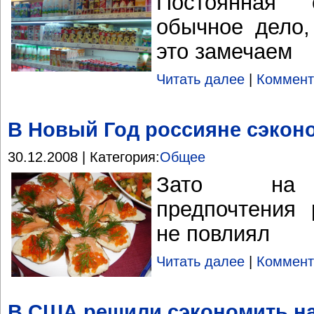
Постоянная
обычное дело,
это замечаем
Читать далее
|
Коммент
В Новый Год россияне сэкон
30.12.2008 | Категория:
Общее
Зато на г
предпочтения 
не повлиял
Читать далее
|
Коммент
В США решили сэкономить на