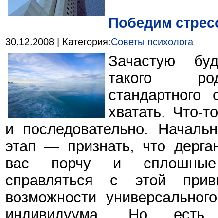
Победим стрес
30.12.2008 | Категория:
Советы психолога
Зачастую бу
такого род
стандартного
хватать. Что-т
и последовательно. Началь
этап — признать, что дерг
вас порчу и сплошные 
справляться с этой прив
возможности универсальног
индивидуума. Но есть