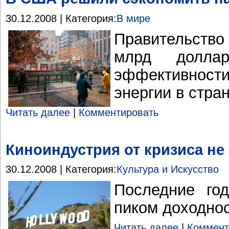
30.12.2008 | Категория:
В мире
Правительст
млрд долла
эффективно
энергии в стра
Читать далее
|
Комментировать
Киноиндустрия от кризиса не
30.12.2008 | Категория:
Культура и Искусство
Последние го
пиком доходно
Читать далее
|
Коммент