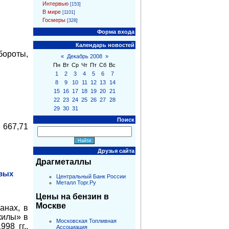
Интервью
[153]
В мире
[1101]
Госмеры
[328]
Форма входа
Календарь новостей
бороты,
«
Декабрь 2008
»
Пн
Вт
Ср
Чт
Пт
Сб
Вс
1
2
3
4
5
6
7
8
9
10
11
12
13
14
15
16
17
18
19
20
21
22
23
24
25
26
27
28
29
30
31
Поиск
 667,71
Друзья сайта
Драгметаллы
вых
Центральный Банк России
Металл Торг.Ру
Цены на бензин в
Москве
анах, в
килы» в
Московская Топливная
98 гг.,
Ассоциация