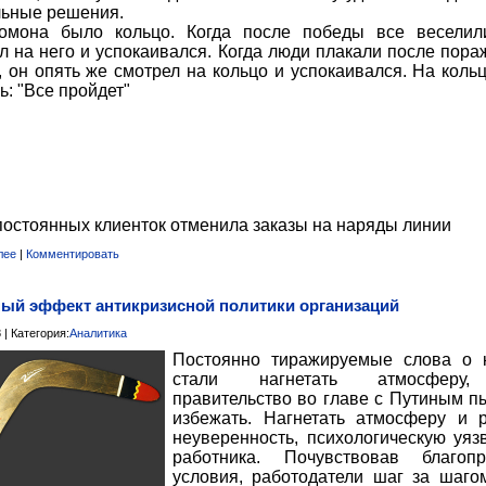
ьные решения.
омона было кольцо. Когда после победы все веселил
л на него и успокаивался. Когда люди плакали после пора
, он опять же смотрел на кольцо и успокаивался. На коль
ь: "Все пройдет"
постоянных клиенток отменила заказы на наряды линии
лее
|
Комментировать
ый эффект антикризисной политики организаций
 | Категория:
Аналитика
Постоянно тиражируемые слова о 
стали нагнетать атмосферу,
правительство во главе с Путиным п
избежать. Нагнетать атмосферу и 
неуверенность, психологическую уяз
работника. Почувствовав благопр
условия, работодатели шаг за шаго