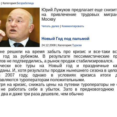
 | Категория:
Безработица
Юрий Лужуков предлагает еще снизит
на привлечение трудовых мигра
Москву
Читать далее
|
Комментировать
Новый Год под пальмой
24.12.2008 | Категория:
Туризм
не решили на время забыть про кризис и все-таки вс
 год за рубежом. В результате пессимистические пр
тов не подтвердились, а рынок продаж стабилизировался.
ически все туры на Новый год и праздничные ка
даны. И, хотя результаты продаж нынешнего сезона в цело
 2007 году, однако в условиях кризиса итоги д
авляются туроператорам положительными.
ря на кризис, снижать цены на путевки туроператоры не 
 не работать себе в убыток. Зато в предновогоднюю
в два и даже три раза дешевле, чем обычно