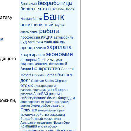
безработица
Бразилия
биржа
FTSE
DAX
CAC
Dow Jones
Банк
ативу
банки
Nasdaq
антикризисный
Toyota
работа
автомобили
акция
профессия
автомобиль
ем
суд
Азия
доходы
Аргентина
зарплата
аренда
бензин
экономия
квартира
иск
одящего
автопром
Ford
Белый дом
бедность
алкоголь
бесплатный
банкротство
Акции
General
бизнес
Motors
Forbes
Chrysler
долг
Goldman Sachs
Citigroup
отдых
электроэнергия
аукцион
банкрот
развлечение
АвтоВАЗ
резюме
риэлтор
собеседование
билет
бонус
дом
рожили,
авиаперевозчик
работник
бренд
работодатель
армия
биржи
Покупка
американцы
брак
расходы
трудоустройство
безработный
косметика
Австралия
стратегия
Nissan
Opel
Компания
музей
обман
авиакомпания
мода
закон
АИЖК