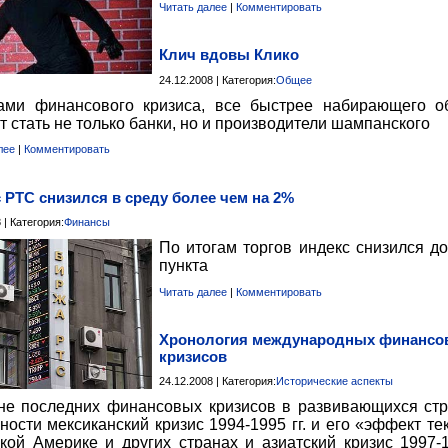
Читать далее
|
Комментировать
Клич вдовы Клико
24.12.2008 | Категория:
Общее
ами финансового кризиса, все быстрее набирающего о
т стать не только банки, но и производители шампанского
лее
|
Комментировать
 РТС снизился в среду более чем на 2%
 | Категория:
Финансы
По итогам торгов индекс снизился до
пункта
Читать далее
|
Комментировать
Хронология международных финансо
кризисов
24.12.2008 | Категория:
Исторические аспекты
е последних финансовых кризисов в развивающихся стр
ности мексиканский кризис 1994-1995 гг. и его «эффект те
кой Америке и других странах и азиатский кризис 1997-19