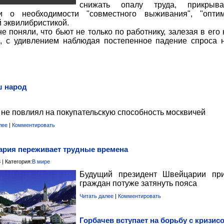
снижать опалу труда, прикрыв
 о необходимости "совместного выживания", "оптим
й эквилибристикой.
е поняли, что бьют не только по работнику, залезая в его 
е, с удивлением наблюдая постепенное падение спроса 
ш народ
 не повлиял на покупательскую способность москвичей
лее
|
Комментировать
рия переживает трудные времена
 | Категория:
В мире
Будущий президент Швейцарии при
граждан потуже затянуть пояса
Читать далее
|
Комментировать
Горбачев вступает на борьбу с кризис