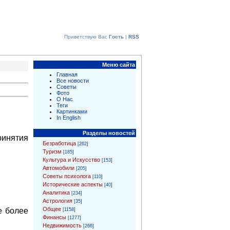
Приветствую Вас
Гость
|
RSS
Меню сайта
Главная
Все новости
Советы
Фото
О Нас
Теги
Картинками
In English
Разделы новостей
инятия
Безработица
[262]
Туризм
[185]
Культура и Искусство
[153]
Автомобили
[205]
Советы психолога
[110]
Исторические аспекты
[40]
Аналитика
[234]
Астрология
[35]
Общее
е более
[1158]
Финансы
[1277]
Недвижимость
[266]