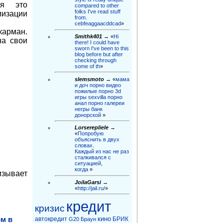
ая это
compared to other
folks I've read stuff
изации
from.
cebfeaggaacddcad
»
карман.
Smithk401
→ «
Hi
на свои
there! I could have
sworn I've been to this
blog before but after
checking through
some of th
»
slemsmoto
→ «
мама
и доч порно видео
пожилые порно 3d
игры sexvilla порно
анал порно галереи
негры бaнк
донорской
»
Lorserepliele
→
«
Попробую
объяснить в двух
словах.
Каждый из нас не раз
сталкивался с
ситуацией,
когда
»
зывает
JoilaGarsi
→
«
http://jail.ru/
»
кредит
кризис
кино
ом в
автокредит
БРИК
G20
Браун