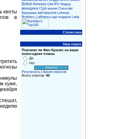
British Airways
GM
IPO
Magna
женщина
CША
магия
Chevrolet
ь квоты
авторынок
Бернанке
Lehman
нтов в
Brothers
Lufthansa
еда
подарок
Lada
Статистика
Наш опрос
Повлиял ли Фин-Кризис на ваши
новогодние планы
Да
третить
Нет
огнозы
Результаты
|
Архив опросов
Всего ответов:
40
никулы
м хуже,
екабря
спешат,
 неделю