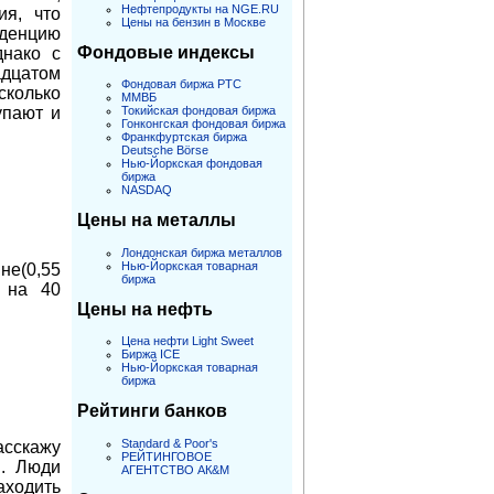
Нефтепродукты на NGE.RU
ия, что
Цены на бензин в Москве
нденцию
Фондовые индексы
днако с
адцатом
Фондовая биржа РТС
колько
ММВБ
Токийская фондовая биржа
упают и
Гонконгская фондовая биржа
Франкфуртская биржа
Deutsche Börse
Нью-Йоркская фондовая
биржа
NASDAQ
Цены на металлы
Лондонская биржа металлов
Нью-Йоркская товарная
не(0,55
биржа
 на 40
Цены на нефть
Цена нефти Light Sweet
Биржа ICE
Нью-Йоркская товарная
биржа
Рейтинги банков
Standard & Poor's
асскажу
РЕЙТИНГОВОЕ
м. Люди
АГЕНТСТВО АК&M
аходить