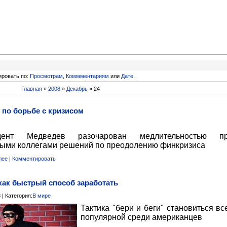
ировать по:
Просмотрам
,
Коммментариям
или
Дате
.
Главная
»
2008
»
Декабрь
»
24
 по борьбе с кризисом
дент Медведев разочарован медлительностью пр
ыми коллегами решений по преодолению финкризиса
лее
|
Комментировать
как быстрый способ заработать
 | Категория:
В мире
Тактика "бери и беги" становиться вс
популярной среди американцев