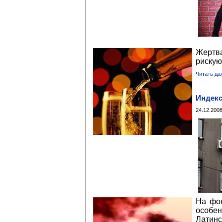
Жертв
рискую
Читать да
Индекс
24.12.2008
На фон
особен
Латинс