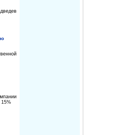
едведев
но
енной
омпании
а 15%