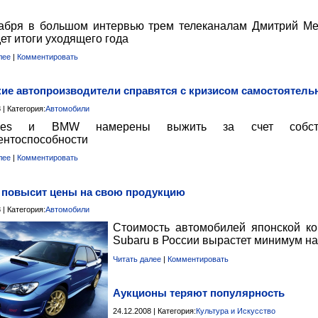
абря в большом интервью трем телеканалам Дмитрий М
ет итоги уходящего года
лее
|
Комментировать
ие автопроизводители справятся с кризисом самостоятель
 | Категория:
Автомобили
edes и BMW намерены выжить за счет собств
ентоспособности
лее
|
Комментировать
 повысит цены на свою продукцию
 | Категория:
Автомобили
Стоимость автомобилей японской к
Subaru в России вырастет минимум н
Читать далее
|
Комментировать
Аукционы теряют популярность
24.12.2008 | Категория:
Культура и Искусство