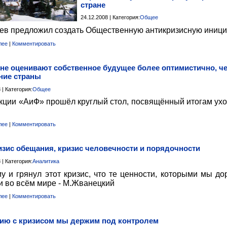
стране
24.12.2008 | Категория:
Общее
ев предложил создать Общественную антикризисную иници
лее
|
Комментировать
не оценивают собственное будущее более оптимистично, ч
ние страны
 | Категория:
Общее
кции «АиФ» прошёл круглый стол, посвящённый итогам ух
лее
|
Комментировать
изис обещания, кризис человечности и порядочности
 | Категория:
Аналитика
у и грянул этот кризис, что те ценности, которыми мы до
и во всём мире - М.Жванецкий
лее
|
Комментировать
ию с кризисом мы держим под контролем