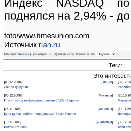
Индекс NASDAQ
по
поднялся на 2,94% - до
foto/www.timesunion.com
Источник
rian.ru
Категория:
Финансы
| Просмотров: 797 | Добавил:
elena
| Рейтинг: 0.0/0 |
Теги:
Это интерест
[09.12.2008]
[
Общее
]
[03.12.2
Дошли до ручки
Российс
[03.12.2008]
[
Финансы
]
[23.10.2
Итоги торгов на фондовых рынках США и Европы
Мировой 
[25.11.2008]
[
Финансы
]
[14.11.20
Курс рубля пройдет "коридорами" Банка России
Дефицит
[19.11.2008]
[
Аналитика
]
[05.12.2
Вспомнить все
Азия по