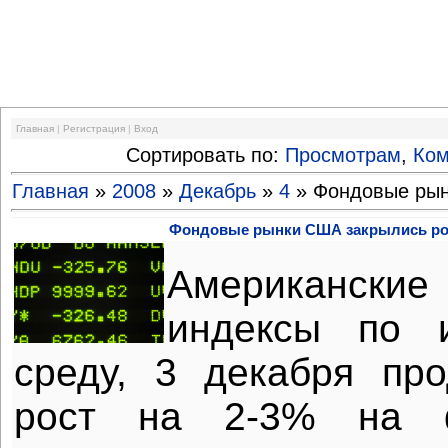
Финансовый кризис
Главная
|
Регистрация
|
Вход
Сортировать по:
Просмотрам
,
Ко
Главная
»
2008
»
Декабрь
»
4
» Фондовые рын
Фондовые рынки США закрылись рос
Америка
индексы
по ит
среду, 3 декабря пр
рост на 2-3% на ф