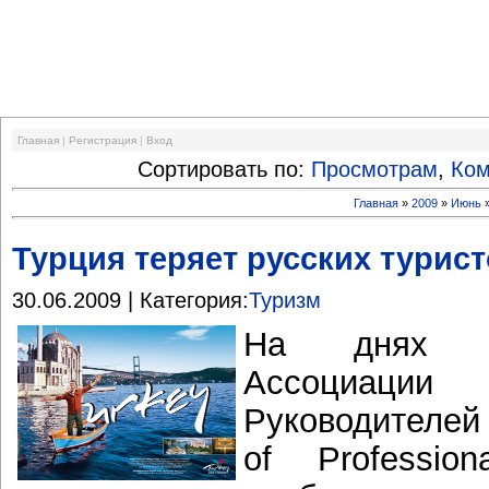
Финансовый кризис
Главная
|
Регистрация
|
Вход
Сортировать по:
Просмотрам
,
Ко
Главная
»
2009
»
Июнь
Турция теряет русских турис
30.06.2009 | Категория:
Туризм
На днях эк
Ассоциации
Руководителей 
of Profession