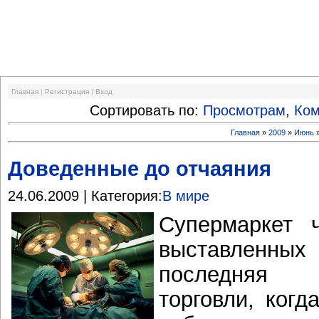
Финансовый кризис
Главная
|
Регистрация
|
Вход
Сортировать по:
Просмотрам
,
Ко
Главная
»
2009
»
Июнь
Доведенные до отчаяния
24.06.2009 | Категория:
В мире
Супермаркет ч
выставленны
последняя 
торговли, ког