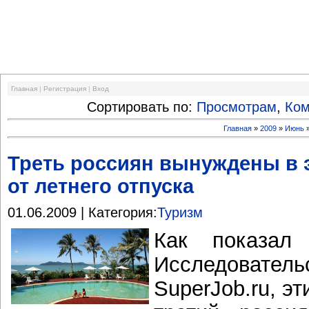
Финансовый кризис
Главная
|
Регистрация
|
Вход
Сортировать по:
Просмотрам
,
Ко
Главная
»
2009
»
Июнь
Треть россиян вынуждены в э
от летнего отпуска
01.06.2009 | Категория:
Туризм
Как показал 
Исследователь
SuperJob.ru, э