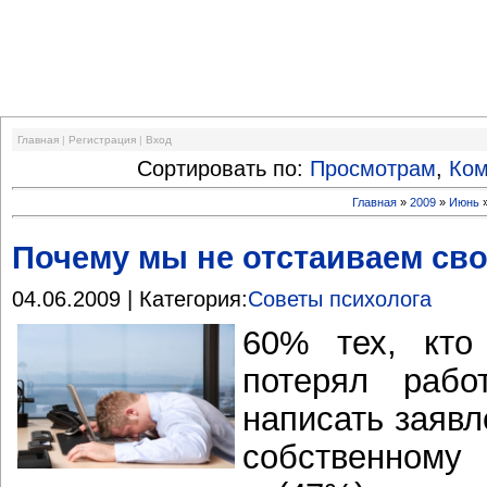
Финансовый кризис
Главная
|
Регистрация
|
Вход
Сортировать по:
Просмотрам
,
Ко
Главная
»
2009
»
Июнь
Почему мы не отстаиваем св
04.06.2009 | Категория:
Советы психолога
60% тех, кто
потерял рабо
написать заявл
собственном