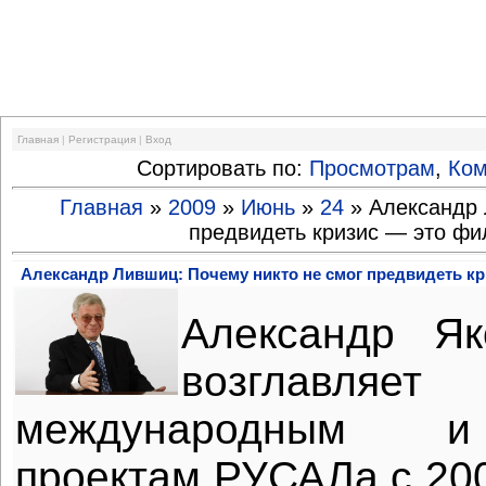
Финансовый кризис
Главная
|
Регистрация
|
Вход
Сортировать по:
Просмотрам
,
Ко
Главная
»
2009
»
Июнь
»
24
» Александр 
предвидеть кризис — это фи
Александр Лившиц: Почему никто не смог предвидеть к
Александр Я
возглавляе
международным и
проектам РУСАЛа с 200