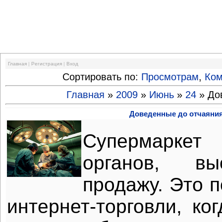
Финансовый кризис
Главная
|
Регистрация
|
Вход
Сортировать по:
Просмотрам
,
Ко
Главная
»
2009
»
Июнь
»
24
» До
Доведенные до отчаяни
Супермаркет
органов, вы
продажу. Это 
интернет-торговли, ко