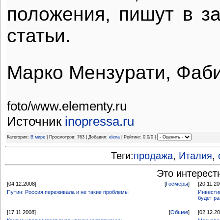
положения, пишут в з
статьи.
Марко Мензурати, Фаб
foto/www.elementy.ru
Источник
inopressa.ru
Категория:
В мире
| Просмотров: 763 | Добавил:
elena
| Рейтинг: 0.0/0 |
Теги:
продажа
,
Италия
,
Это интерест
[04.12.2008]
[
Госмеры
]
[20.11.20
Путин: Россия переживала и не такие проблемы
Инвести
будет ра
[17.11.2008]
[
Общее
]
[02.12.2