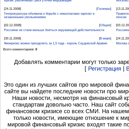
Кризис увеличивает риск утечки информации
Московс
[24.11.2008]
[
Госмеры
]
[13.11.20
Генпрокуратура объявила о борьбе с невыплатами зарплат и
Правите
незаконными увольнениями
пенсии
[02.12.2008]
[
Общее
]
[03.12.2
Россияне не стали меньше бояться окружающей действительности
Россияне
[30.11.2008]
[
В мире
]
[24.11.20
Финкризис можно преодолеть за 1,5 года - король Саудовской Аравии
Москва 
Всего комментариев:
0
Добавлять комментарии могут только зар
[
Регистрация
|
Это один из лучших сайтов про мировой фина
сайте вы найдете последние новости про мир
Наши новости, несмотря на финансовый к
стандартам довольно часто. Наш сайт со
финансовом кризисе со всех СМИ. На нашем
только новости, имеющие отношение к ми
мировой финансовый кризис входят такие по