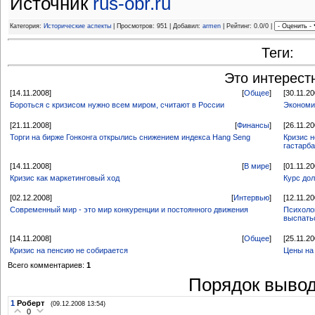
Источник
rus-obr.ru
Категория:
Исторические аспекты
| Просмотров: 951 | Добавил:
armen
| Рейтинг: 0.0/0 |
Теги:
Это интерест
[14.11.2008]
[
Общее
]
[30.11.20
Бороться с кризисом нужно всем миром, считают в России
Экономи
[21.11.2008]
[
Финансы
]
[26.11.20
Торги на бирже Гонконга открылись снижением индекса Hang Seng
Кризис н
гастарб
[14.11.2008]
[
В мире
]
[01.11.20
Кризис как маркетинговый ход
Курс до
[02.12.2008]
[
Интервью
]
[12.11.20
Современный мир - это мир конкуренции и постоянного движения
Психолог
выспать
[14.11.2008]
[
Общее
]
[25.11.20
Кризис на пенсию не собирается
Цены на 
Всего комментариев:
1
Порядок вывод
1
Роберт
(09.12.2008 13:54)
0