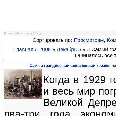
Финансовый кризис
Главная
|
Регистрация
|
Вход
Сортировать по:
Просмотрам
,
Ко
Главная
»
2008
»
Декабрь
»
9
» Самый гр
начиналось все 
Самый грандиозный финансовый кризис: нач
Когда в 1929 
и весь мир пог
Великой Депре
два-три года эконо