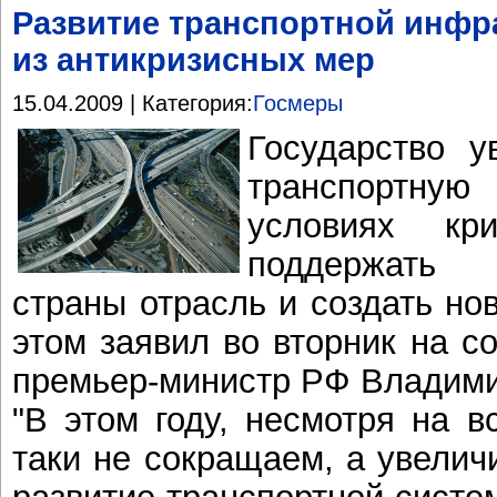
Развитие транспортной инфр
из антикризисных мер
15.04.2009 | Категория:
Госмеры
Государство у
транспортную
условиях кр
поддержать 
страны отрасль и создать но
этом заявил во вторник на с
премьер-министр РФ Владими
"В этом году, несмотря на в
таки не сокращаем, а увелич
развитие транспортной сист