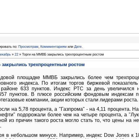
ировать по:
Просмотрам
,
Коммментариям
или
Дате
.
екабрь
»
22
» Торги на ММВБ закрылись трехпроцентным ростом
 закрылись трехпроцентным ростом
ндовой площадке ММВБ закрылись более чем трехпроц
овного индекса. По итогам торгов биржевой показател
 районе 633 пунктов. Индекс РТС за день увеличился н
657 пунктов. В плюсе российским фондовым индексам п
тегазовые компании, акции которых стали лидерами роста.
осли на 5,78 процента, а "Газпрома" - на 4,11 процента. 
нефти" подорожали более чем на четыре процента, а "Лук
ой из причин такого роста могло стать то, что цены на н
.
ря в небольшом минусе. Например, индекс Dow Jones к 1