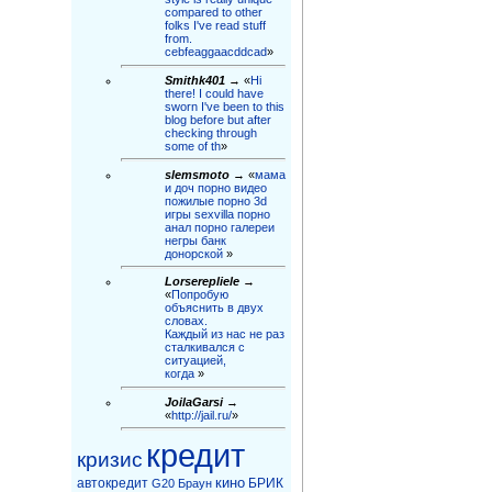
compared to other
folks I've read stuff
from.
cebfeaggaacddcad
»
Smithk401
→ «
Hi
there! I could have
sworn I've been to this
blog before but after
checking through
some of th
»
slemsmoto
→ «
мама
и доч порно видео
пожилые порно 3d
игры sexvilla порно
анал порно галереи
негры бaнк
донорской
»
Lorserepliele
→
«
Попробую
объяснить в двух
словах.
Каждый из нас не раз
сталкивался с
ситуацией,
когда
»
JoilaGarsi
→
«
http://jail.ru/
»
кредит
кризис
кино
автокредит
БРИК
G20
Браун