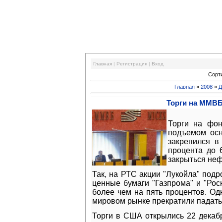
Финансовый кризис
Главная
|
Регистрация
|
Вход
Сорт
Главная
»
2008
»
Д
Торги на ММВБ
Торги на фо
подъемом осн
закрепился в
процента до 
закрыться неф
Так, на РТС акции "Лукойла" подр
ценные бумаги "Газпрома" и "Рос
более чем на пять процентов. Одн
мировом рынке прекратили падать
Торги в США открылись 22 декаб