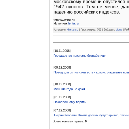
московскому времени опустился на
1542 пунктов. Тем не менее, да
падению российских индексов.
foto/www.life.ru
Источник
lenta.ru
Категория:
Финансы
| Просмотров: 709 | Добавил:
elena
| Рей
[10.11.2008]
Государство признало безработицу
[09.12.2008]
Повод для оптимизма есть - кризис открывает но
[10.12.2008]
Меньше года не дают
[01.12.2008]
Накопленному верить
[07.12.2008]
Тигран Кеосаян: Каким долгим будет кризис, таким
Всего комментариев:
0