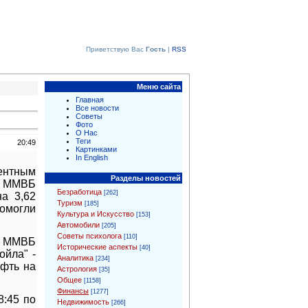
Приветствую Вас
Гость
|
RSS
Меню сайта
Главная
Все новости
Советы
Фото
О Нас
Теги
20:49
Картинками
In English
ентным
Разделы новостей
ь ММВБ
Безработица
[262]
а 3,62
Туризм
[185]
омогли
Культура и Искусство
[153]
Автомобили
[205]
Советы психолога
[110]
На ММВБ
Исторические аспекты
[40]
ойла" -
Аналитика
[234]
ефть на
Астрология
[35]
Общее
[1158]
Финансы
[1277]
8:45 по
Недвижимость
[266]