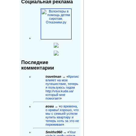
Социальная реклама
Последние
комментарии
travelman
→ «
Кризис
влияет на мое
путешествие, теперь
я пользуюсь гидом
http://visa.kuda.ua/
который мне
помогает
»
вова
→ «
о времена,
о нравы! хорошо, что
мы с семьей успели
купить квартиру и
теперь хоть за это не
переживае
»
Smithe960
→ «
Your
style is really unique