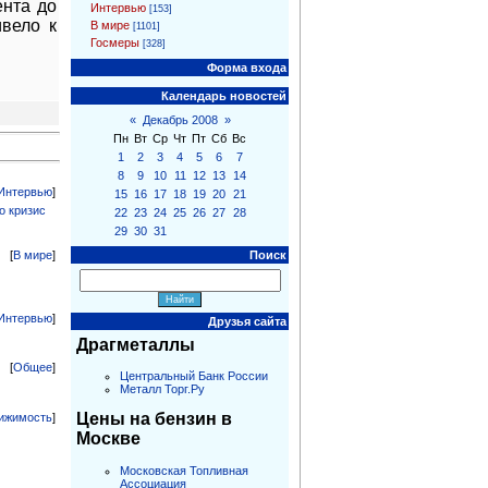
ента до
Интервью
[153]
ивело к
В мире
[1101]
Госмеры
[328]
Форма входа
Календарь новостей
«
Декабрь 2008
»
Пн
Вт
Ср
Чт
Пт
Сб
Вс
1
2
3
4
5
6
7
8
9
10
11
12
13
14
Интервью
]
15
16
17
18
19
20
21
о кризис
22
23
24
25
26
27
28
29
30
31
Поиск
[
В мире
]
Интервью
]
Друзья сайта
Драгметаллы
[
Общее
]
Центральный Банк России
Металл Торг.Ру
Цены на бензин в
ижимость
]
Москве
Московская Топливная
Ассоциация