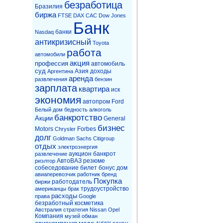
безработица
Бразилия
биржа
FTSE
DAX
CAC
Dow Jones
Банк
банки
Nasdaq
антикризисный
Toyota
работа
автомобили
акция
профессия
автомобиль
суд
Азия
доходы
Аргентина
аренда
развлечения
бензин
зарплата
квартира
иск
экономия
автопром
Ford
Белый дом
бедность
алкоголь
банкротство
Акции
General
бизнес
Motors
Forbes
Chrysler
долг
Goldman Sachs
Citigroup
отдых
электроэнергия
аукцион
банкрот
развлечение
АвтоВАЗ
резюме
риэлтор
собеседование
билет
бонус
дом
авиаперевозчик
работник
бренд
Покупка
работодатель
биржи
трудоустройство
американцы
брак
расходы
права
Google
безработный
косметика
Австралия
стратегия
Nissan
Opel
Компания
музей
обман