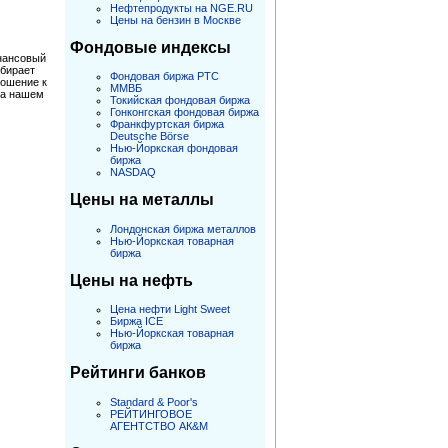
Нефтепродукты на NGE.RU
Цены на бензин в Москве
Фондовые индексы
инансовый
обирает
Фондовая биржа РТС
ношение к
ММВБ
На нашем
Токийская фондовая биржа
Гонконгская фондовая биржа
Франкфуртская биржа
Deutsche Börse
Нью-Йоркская фондовая
биржа
NASDAQ
Цены на металлы
Лондонская биржа металлов
Нью-Йоркская товарная
биржа
Цены на нефть
Цена нефти Light Sweet
Биржа ICE
Нью-Йоркская товарная
биржа
Рейтинги банков
Standard & Poor's
РЕЙТИНГОВОЕ
АГЕНТСТВО АК&M