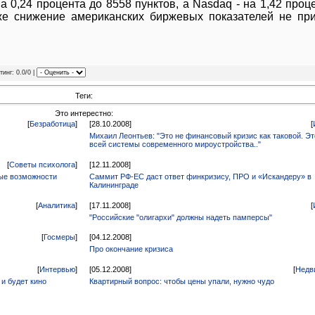
 0,24 процента до 8558 пунктов, а Nasdaq - на 1,42 проц
же снижение американских биржевых показателей не пр
тинг: 0.0/0 |
Теги:
Это интерестно:
[
Безработица
]
[28.10.2008]
[
Михаил Леонтьев: "Это не финансовый кризис как таковой. Эт
всей системы современного мироустройства.."
[
Советы психолога
]
[12.11.2008]
вые возможности
Саммит РФ-ЕС даст ответ финкризису, ПРО и «Искандеру» в
Калининграде
[
Аналитика
]
[17.11.2008]
[
"Российские "олигархи" должны надеть памперсы"
[
Госмеры
]
[04.12.2008]
Про окончание кризиса
[
Интервью
]
[05.12.2008]
[
Недв
 и будет кино
Квартирный вопрос: чтобы цены упали, нужно чудо