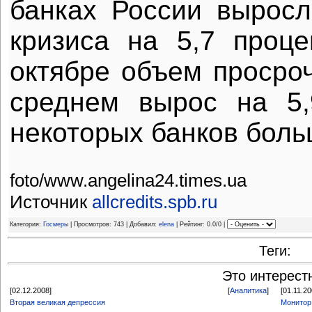
банках России выросл
кризиса на 5,7 проц
октябре объем просроч
среднем вырос на 5,
некоторых банков боль
foto/www.angelina24.times.ua
Источник
allcredits.spb.ru
Категория:
Госмеры
| Просмотров: 743 | Добавил:
elena
| Рейтинг: 0.0/0 |
Теги:
Это интерест
[02.12.2008]
[
Аналитика
]
[01.11.20
Вторая великая депрессия
Монитор