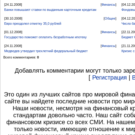
[24.11.2008]
[
Финансы
]
[04.12.2
Банки повышают ставки по выданным карточным кредитам
Фондовы
[30.10.2008]
[
Общее
]
[04.12.2
Евро преодолел отметку 35,0 рублей
Число ба
[01.12.2008]
[
Финансы
]
[22.11.20
Государство поможет оплатить безработным ипотеку
Бюджет 
[24.11.2008]
[
Финансы
]
[21.11.20
Медведев утвердил трехлетний федеральный бюджет
Кризис 
Всего комментариев:
0
Добавлять комментарии могут только зар
[
Регистрация
|
Это один из лучших сайтов про мировой фина
сайте вы найдете последние новости про мир
Наши новости, несмотря на финансовый к
стандартам довольно часто. Наш сайт со
финансовом кризисе со всех СМИ. На нашем
только новости, имеющие отношение к ми