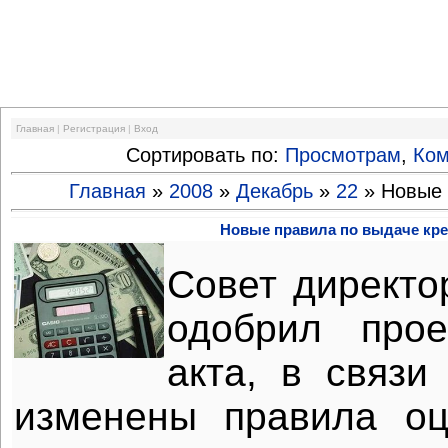
Финансовый кризис
Главная
|
Регистрация
|
Вход
Сортировать по:
Просмотрам
,
Ко
Главная
»
2008
»
Декабрь
»
22
» Новые 
Новые правила по выдаче кр
Совет директо
одобрил прое
акта, в связи
изменены правила оц