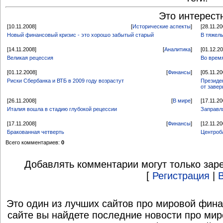
Это интерест
[10.11.2008]
[
Исторические аспекты
]
[28.11.20
Новый финансовый кризис - это хорошо забытый старый
В тяжел
[14.11.2008]
[
Аналитика
]
[01.12.2
Великая рецессия
Во врем
[01.12.2008]
[
Финансы
]
[05.11.20
Риски Сбербанка и ВТБ в 2009 году возрастут
Президе
от заве
[26.11.2008]
[
В мире
]
[17.11.20
Италия вошла в стадию глубокой рецессии
Заправл
[17.11.2008]
[
Финансы
]
[12.11.20
Бракованная четверть
Центроб
Всего комментариев:
0
Добавлять комментарии могут только зар
[
Регистрация
|
Это один из лучших сайтов про мировой фина
сайте вы найдете последние новости про мир