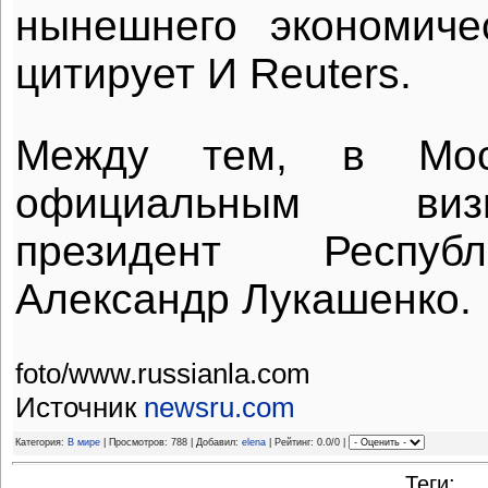
нынешнего экономичес
цитирует И Reuters.
Между тем, в Мос
официальным ви
президент Респуб
Александр Лукашенко.
foto/www.russianla.com
Источник
newsru.com
Категория:
В мире
| Просмотров: 788 | Добавил:
elena
| Рейтинг: 0.0/0 |
Теги: