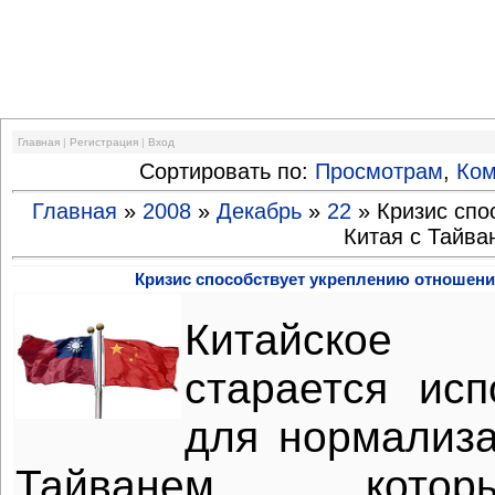
Финансовый кризис
Главная
|
Регистрация
|
Вход
Сортировать по:
Просмотрам
,
Ко
Главная
»
2008
»
Декабрь
»
22
» Кризис спо
Китая с Тайва
Кризис способствует укреплению отношени
Китайское
старается исп
для нормализ
Тайванем, кото