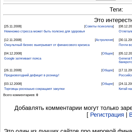
Теги:
Это интерест
[25.11.2008]
[
Советы психолога
]
[08.12.2
Немножко стресса может быть полезно для здоровья
Отлетал
[12.11.2008]
[
Астрология
]
[30.11.20
Оккультный бизнес выигрывает от финансового кризиса
Почти в
[04.12.2008]
[
Общее
]
[05.12.2
Google затягивает пояса
General 
банкрот
[26.11.2008]
[
Общее
]
[17.11.20
Предновогодний дефицит в розницу!
Российс
[03.12.2008]
[
Общее
]
[24.11.20
Торговцы роскошью сокращают закупки
Китай н
Всего комментариев:
0
Добавлять комментарии могут только зар
[
Регистрация
|
Это один из лучших сайтов про мировой фина