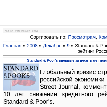
Финансовый кризис
Главная
|
Регистрация
|
Вход
Сортировать по:
Просмотрам
,
Ко
Главная
»
2008
»
Декабрь
»
9
» Standard & Po
рейтинг Росс
Standard & Poor's впервые за десять лет по
Глобальный кризис ст
российской экономики 
Street Journal, коммен
10 лет снижении кредитного рей
Standard & Poor's.