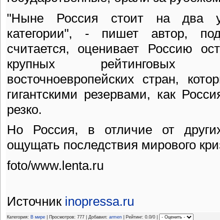
"Ныне Россия стоит на два у
категории", - пишет автор, по
считается, оценивает Россию ос
крупных рейтинговых аг
восточноевропейских стран, кото
гигантскими резервами, как Росс
резко.
Но Россия, в отличие от других
ощущать последствия мирового криз
foto/www.lenta.ru
Источник
inopressa.ru
Категория:
В мире
| Просмотров: 777 | Добавил:
armen
| Рейтинг: 0.0/0 |