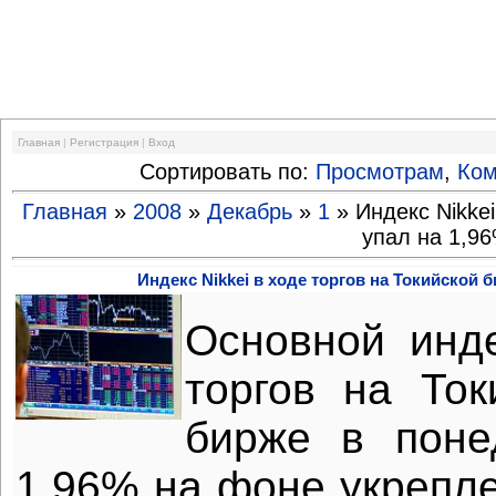
Финансовый кризис
Главная
|
Регистрация
|
Вход
Сортировать по:
Просмотрам
,
Ко
Главная
»
2008
»
Декабрь
»
1
» Индекс Nikkei
упал на 1,9
Индекс Nikkei в ходе торгов на Токийской 
Основной инде
торгов на То
бирже в поне
1,96% на фоне укрепле