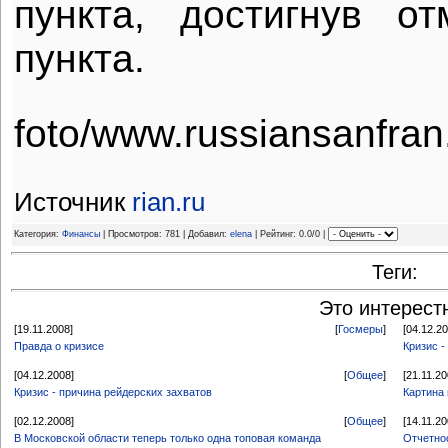
пункта, достигнув о
пункта.
foto/www.russiansanfra
Источник
rian.ru
Категория:
Финансы
| Просмотров: 781 | Добавил:
elena
| Рейтинг: 0.0/0 |
Теги:
Это интерест
[19.11.2008]
[
Госмеры
]
[04.12.2
Правда о кризисе
Кризис 
[04.12.2008]
[
Общее
]
[21.11.20
Кризис - причина рейдерских захватов
Картина
[02.12.2008]
[
Общее
]
[14.11.20
В Московской области теперь только одна топовая команда
Отчетно