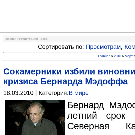
Финансовый кризис
Главная
|
Регистрация
|
Вход
Сортировать по:
Просмотрам
,
Ко
Главная
»
2010
»
Март
Сокамерники избили виновн
кризиса Бернарда Мэдоффа
18.03.2010 | Категория:
В мире
Бернард Мэдо
летний срок 
Северная К