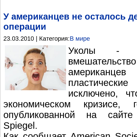
У американцев не осталось д
операции
23.03.2010 | Категория:
В мире
Уколы - да
вмешательств
американц
пластическ
исключено, ч
экономическом кризисе, 
опубликованной на сайте
Spiegel.
Как сообщает American Society