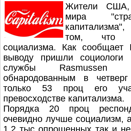
Жители США,
мира "стра
капитализма",
том, что к
социализма. Как сообщает 
выводу пришли социологи и
службы Rasmussen Re
обнародованным в четверг 
только 53 проц его уча
превосходстве капитализма.
Порядка 20 проц респонд
очевидно лучше социализм, а
1,2 тыс опрошенных так и не