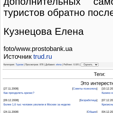
дополнительных сам
туристов обратно после
Кузнецова Елена
foto/www.prostobank.ua
Источник
trud.ru
Категория:
Туризм
| Просмотров: 878 | Добавил:
elena
| Рейтинг: 0.0/0 |
Теги:
Это интерест
[27.11.2008]
[
Советы психолога
]
[10.12.2
Как преодолеть кризис?
Казино н
[09.12.2008]
[
Безработица
]
[07.12.2
Более 1,6 тыс человек уволили в Москве за неделю
Кризисн
[24.11.2008]
[
Общее
]
[04.12.2