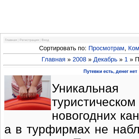
Финансовый кризис
Главная
|
Регистрация
|
Вход
Сортировать по:
Просмотрам
,
Ко
Главная
»
2008
»
Декабрь
»
1
» П
Путевки есть, денег нет
Уникальная
туристичес
новогодних кан
а в турфирмах не набл