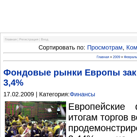
Финансовый кризис
Главная
|
Регистрация
|
Вход
Сортировать по:
Просмотрам
,
Ко
Главная
»
2009
»
Феврал
Фондовые рынки Европы закр
3,4%
17.02.2009 | Категория:
Финансы
Европейские
итогам торгов 
продемонстри