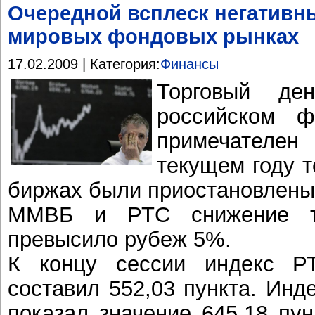
Очередной всплеск негативн
мировых фондовых рынках
17.02.2009 | Категория:
Финансы
Торговый д
российском 
примечателен
текущем году т
биржах были приостановлены 
ММВБ и РТС снижение те
превысило рубеж 5%.
К концу сессии индекс Р
составил 552,03 пункта. Ин
показал значение 645,18 пун