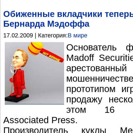
Обиженные вкладчики теперь
Бернарда Мэдоффа
17.02.2009 | Категория:
В мире
Основатель ф
Madoff Securi
арестованн
мошенниче
прототипом иг
продажу неск
этом 16 ф
Associated Press.
Производитель куклы Ме