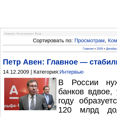
Финансовый кризис
Главная
|
Регистрация
|
Вход
Сортировать по:
Просмотрам
,
Ко
Главная
»
2009
»
Декабр
Петр Авен: Главное — стаби
14.12.2009 | Категория:
Интервью
В России нуж
банков вдвое,
году образует
120 млрд до