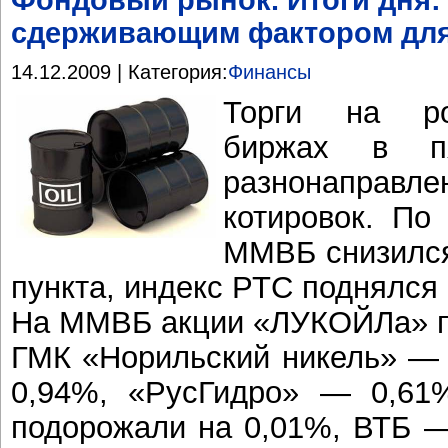
Фондовый рынок. Итоги дня: 
сдерживающим фактором для
14.12.2009 | Категория:
Финансы
Торги на ро
биржах в пя
разнонапра
котировок. По
ММВБ снизился
пункта, индекс РТС поднялся 
На ММВБ акции «ЛУКОЙЛа» по
ГМК «Норильский никель» —
0,94%, «РусГидро» — 0,61%
подорожали на 0,01%, ВТБ —