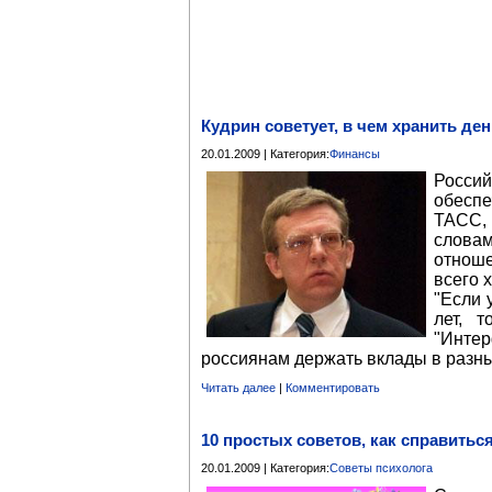
Кудрин советует, в чем хранить ден
20.01.2009 | Категория:
Финансы
Россий
обеспе
ТАСС, 
слова
отнош
всего 
"Если 
лет, 
"Интер
россиянам держать вклады в разны
Читать далее
|
Комментировать
10 простых советов, как справитьс
20.01.2009 | Категория:
Советы психолога