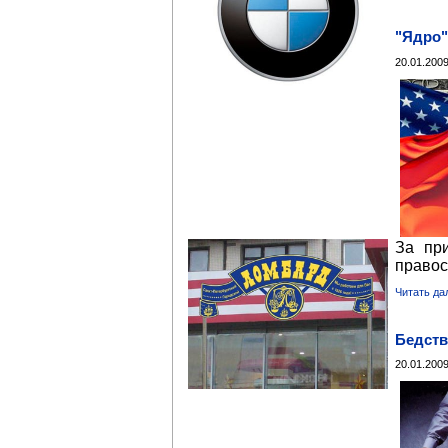
"Ядро"
20.01.2009
За пр
правос
Читать да
Бедств
20.01.2009