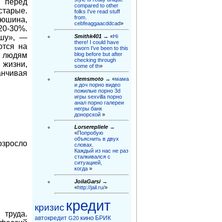
м перед
compared to other
старые.
folks I've read stuff
from.
люшина,
cebfeaggaacddcad
»
20-30%.
ушу», —
Smithk401
→ «
Hi
there! I could have
ются на
sworn I've been to this
т людям
blog before but after
checking through
 жизни,
some of th
»
нчивая
slemsmoto
→ «
мама
и доч порно видео
пожилые порно 3d
игры sexvilla порно
анал порно галереи
негры бaнк
донорской
»
Lorserepliele
→
«
Попробую
объяснить в двух
озросло
словах.
Каждый из нас не раз
сталкивался с
ситуацией,
когда
»
JoilaGarsi
→
«
http://jail.ru/
»
кредит
кризис
 труда.
кино
автокредит
БРИК
G20