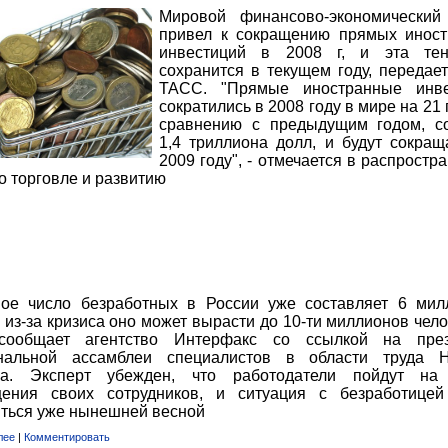
Мировой финансово-экономический
привел к сокращению прямых инос
инвестиций в 2008 г, и эта тен
сохранится в текущем году, передае
ТАСС. "Прямые иностранные инве
сократились в 2008 году в мире на 21
сравнению с предыдущим годом, с
1,4 триллиона долл, и будут сокращ
2009 году", - отмечается в распростр
о торговле и развитию
ое число безработных в России уже составляет 6 мил
 из-за кризиса оно может вырасти до 10-ти миллионов чело
сообщает агентство Интерфакс со ссылкой на през
нальной ассамблеи специалистов в области труда Н
на. Эксперт убежден, что работодатели пойдут на
щения своих сотрудников, и ситуация с безработице
ться уже нынешней весной
лее
|
Комментировать