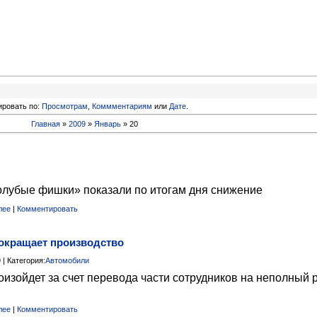
ировать по:
Просмотрам
,
Коммментариям
или
Дате
.
Главная
»
2009
»
Январь
»
20
олубые фишки» показали по итогам дня снижение
лее
|
Комментировать
кращает производство
 | Категория:
Автомобили
оизойдет за счет перевода части сотрудников на неполный 
лее
|
Комментировать