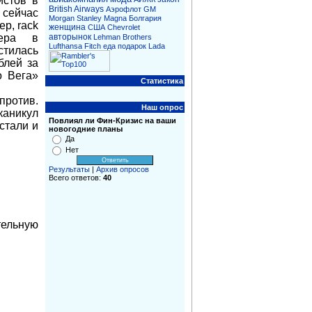
истов в
British Airways
Аэрофлот
GM
 сейчас
Morgan Stanley
Magna
Болгария
р, rack
женщина
CША
Chevrolet
авторынок
мера в
Lehman Brothers
Lufthansa
Fitch
еда
подарок
Lada
стилась
блей за
о Вега»
Статистика
против.
Наш опрос
каникул
Повлиял ли Фин-Кризис на ваши
стали и
новогодние планы
Да
Нет
Результаты
|
Архив опросов
Всего ответов:
40
тельную