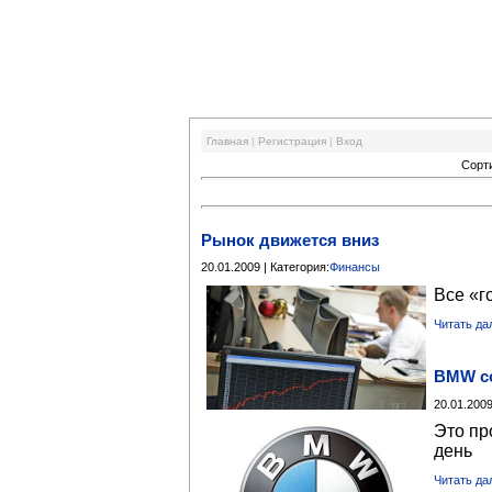
Финансовый кризис
Главная
|
Регистрация
|
Вход
Сорт
Рынок движется вниз
20.01.2009 | Категория:
Финансы
Все «г
Читать да
BMW со
20.01.2009
Это пр
день
Читать да