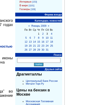
Интервью
[153]
В мире
[1101]
Госмеры
[328]
Форма входа
анского
Календарь новостей
7 годах
«
Январь 2009
»
Пн
Вт
Ср
Чт
Пт
Сб
Вс
1
2
3
4
5
6
7
8
9
10
11
12
13
14
15
16
17
18
рностью
19
20
21
22
23
24
25
26
27
28
29
30
31
Поиск
и иконы
ена
Друзья сайта
Драгметаллы
Центральный Банк России
Металл Торг.Ру
Цены на бензин в
да" во
Москве
ражение
Московская Топливная
Ассоциация