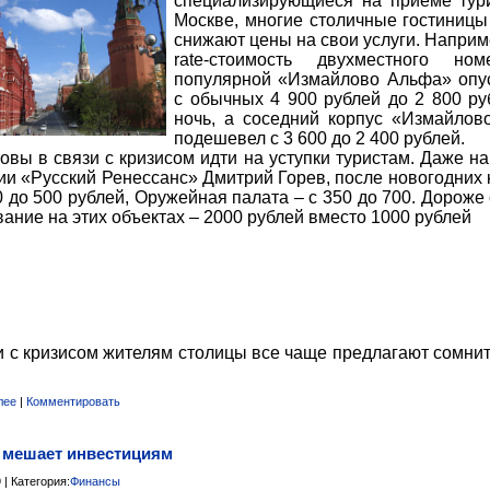
специализирующиеся на приеме тур
Москве, многие столичные гостиницы
снижают цены на свои услуги. Наприме
rate-стоимость двухместного но
популярной «Измайлово Альфа» опу
с обычных 4 900 рублей до 2 800 ру
ночь, а соседний корпус «Измайлов
подешевел с 3 600 до 2 400 рублей.
овы в связи с кризисом идти на уступки туристам. Даже на
ии «Русский Ренессанс» Дмитрий Горев, после новогодних 
 до 500 рублей, Оружейная палата – с 350 до 700. Дороже 
ание на этих объектах – 2000 рублей вместо 1000 рублей
и с кризисом жителям столицы все чаще предлагают сомни
лее
|
Комментировать
 мешает инвестициям
 | Категория:
Финансы