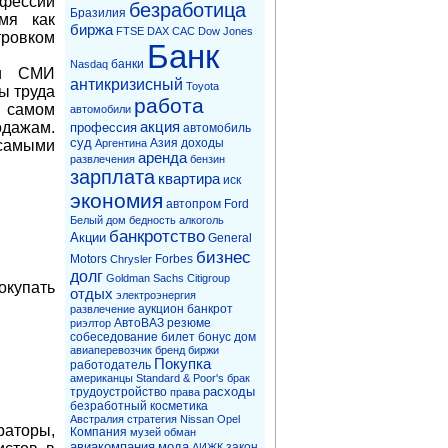
фессий
безработица
Бразилия
мя как
биржа
FTSE
DAX
CAC
Dow Jones
ровком
Банк
банки
Nasdaq
ки СМИ
антикризисный
Toyota
ы труда
работа
в самом
автомобили
акция
одажам.
профессия
автомобиль
суд
Азия
доходы
Аргентина
самыми
аренда
развлечения
бензин
зарплата
квартира
иск
экономия
автопром
Ford
Белый дом
бедность
алкоголь
банкротство
Акции
General
бизнес
Motors
Forbes
Chrysler
долг
Goldman Sachs
Citigroup
окупать
отдых
электроэнергия
аукцион
банкрот
развлечение
АвтоВАЗ
резюме
риэлтор
собеседование
билет
бонус
дом
авиаперевозчик
бренд
биржи
Покупка
работодатель
американцы
Standard & Poor's
брак
расходы
трудоустройство
права
безработный
косметика
Австралия
стратегия
Nissan
Opel
оры,
Компания
музей
обман
авиакомпания
мода
закон
АИЖК