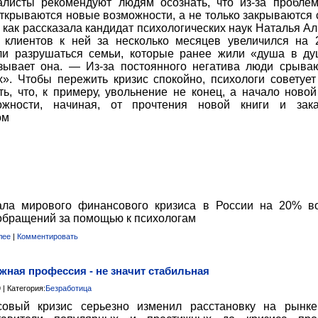
листы рекомендуют людям осознать, что из-за пробле
ткрываются новые возможности, а не только закрываются 
, как рассказала кандидат психологических наук Наталья А
 клиентов к ней за несколько месяцев увеличился на 
ли разрушаться семьи, которые ранее жили «душа в д
зывает она. — Из-за постоянного негатива люди срыва
х». Чтобы пережить кризис спокойно, психологи советуе
ть, что, к примеру, увольнение не конец, а начало новой
ожности, начиная, от прочтения новой книги и зака
ом
ала мирового финансового кризиса в России на 20% в
обращений за помощью к психологам
лее
|
Комментировать
жная профессия - не значит стабильная
 | Категория:
Безработица
совый кризис серьезно изменил расстановку на рынке