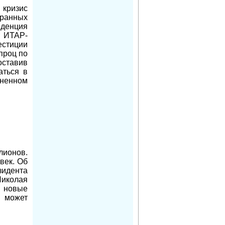
 кризис
транных
денция
т ИТАР-
стиции
 проц по
оставив
аться в
аненном
лионов.
век. Об
идента
иколая
 новые
й может