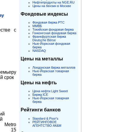
Нефтепродукты на NGE.RU
Цены на бензин в Москве
Фондовые индексы
ву
Фондовая биржа РТС
ММВБ
естве с
Токийская фондовая биржа
Гонконгская фондовая биржа
Франкфуртская биржа
Deutsche Börse
Нью-Йоркская фондовая
биржа
NASDAQ
Цены на металлы
Лондонская биржа металлов
Нью-Йоркская товарная
емьеру
биржа
й срок
Цены на нефть
Цена нефти Light Sweet
Биржа ICE
Нью-Йоркская товарная
биржа
Рейтинги банков
ий
Standard & Poor's
ий
РЕЙТИНГОВОЕ
 Metro
АГЕНТСТВО АК&M
ит 15