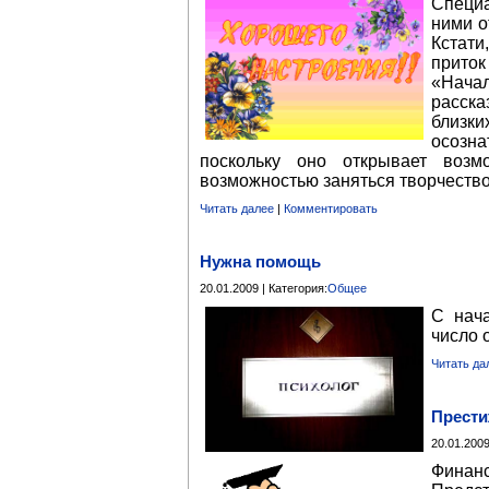
Специа
ними о
Кстати
приток
«Нача
расска
близки
осозна
поскольку оно открывает возм
возможностью заняться творчеств
Читать далее
|
Комментировать
Нужна помощь
20.01.2009 | Категория:
Общее
С нач
число 
Читать да
Прести
20.01.2009
Финан