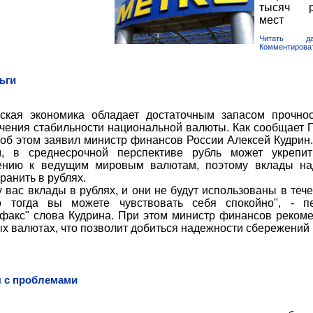
тысяч р
мест
Читать да
Комментирова
ьги
ская экономика обладает достаточным запасом прочно
чения стабильности национальной валюты. Как сообщает
об этом заявил министр финансов России Алексей Кудрин.
м, в среднесрочной перспективе рубль может укрепи
ению к ведущим мировым валютам, поэтому вклады на
хранить в рублях.
у вас вклады в рублях, и они не будут использованы в тече
то тогда вы можете чувствовать себя спокойно", - п
факс" слова Кудрина. При этом министр финансов реком
х валютах, что позволит добиться надежности сбережений
я с проблемами