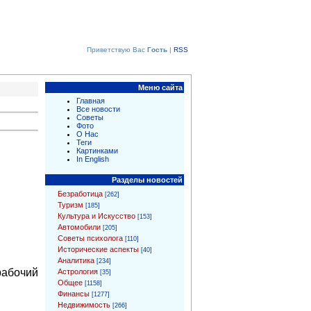
Приветствую Вас
Гость
|
RSS
Меню сайта
Главная
Все новости
Советы
Фото
О Нас
Теги
Картинками
In English
Разделы новостей
Безработица
[262]
Туризм
[185]
Культура и Искусство
[153]
Автомобили
[205]
Советы психолога
[110]
Исторические аспекты
[40]
Аналитика
[234]
рабочий
Астрология
[35]
Общее
[1158]
Финансы
[1277]
Недвижимость
[266]