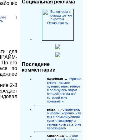
Социальная реклама
абочих
лее
|
ть
сти для
 ПРАЙМ-
 По его
Последние
ться по
комментарии
дежнее
travelman
→ «
Кризис
влияет на мое
ние 2-3
путешествие, теперь
я пользуюсь гидом
ередает
http://visa.kuda.ua/
ендовал
который мне
помогает
»
вова
→ «
о времена,
о нравы! хорошо, что
мы с семьей успели
купить квартиру и
теперь хоть за это не
переживае
»
Smithe960
→ «
Your
style is really unique