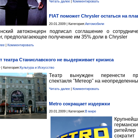
Читать далее
|
Комментировать
FIAT поможет Chrysler остаться на пла
20.01.2009 | Категория:
Автомобили
янский автоконцерн подписал соглашение о сотруднич
er, предполагаеющее получение им 35% доли в Chrysler
лее
|
Комментировать
 театра Станиславского не выдерживает кризиса
 | Категория:
Культура и Искусство
Театр вынужден перенести пр
спектакля "Метеор" на неопределенны
Читать далее
|
Комментировать
Metro сокращает издержки
20.01.2009 | Категория:
В мире
Крупнейш
германск
ритейлер
сократ