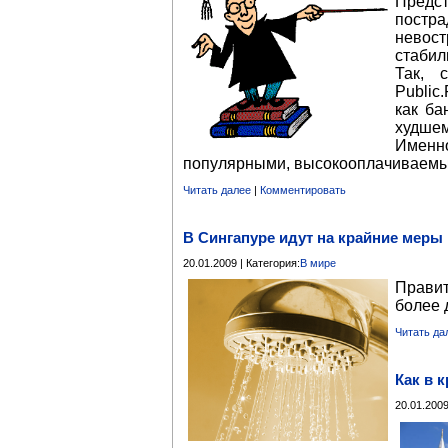
Предс
постр
невос
стабил
Так, 
Public
как ба
худшем
Именн
популярными, высокооплачиваемы
Читать далее
|
Комментировать
В Сингапуре идут на крайние меры
20.01.2009 | Категория:
В мире
Прави
более 
Читать да
Как в 
20.01.2009