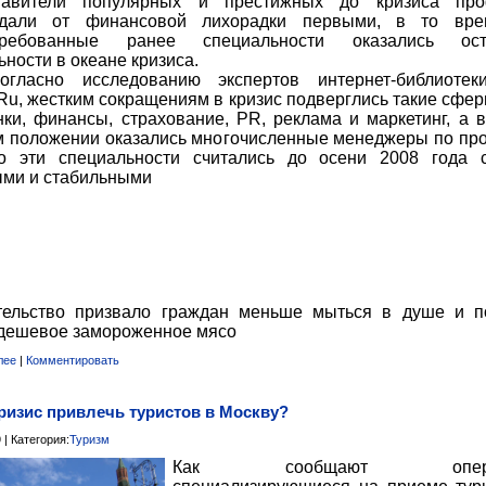
тавители популярных и престижных до кризиса про
адали от финансовой лихорадки первыми, в то вре
требованные ранее специальности оказались ост
ьности в океане кризиса.
согласно исследованию экспертов интернет-библиоте
.Ru, жестким сокращениям в кризис подверглись такие сфер
нки, финансы, страхование, PR, реклама и маркетинг, а 
 положении оказались многочисленные менеджеры по пр
о эти специальности считались до осени 2008 года 
ми и стабильными
тельство призвало граждан меньше мыться в душе и п
дешевое замороженное мясо
лее
|
Комментировать
кризис привлечь туристов в Москву?
 | Категория:
Туризм
Как сообщают операт