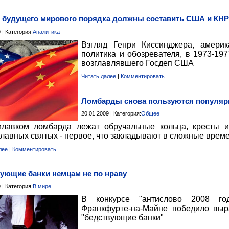
 будущего мирового порядка должны составить США и КНР
 | Категория:
Аналитика
Взгляд Генри Киссинджера, америк
политика и обозревателя, в 1973-197
возглавлявшего Госдеп США
Читать далее
|
Комментировать
Ломбарды снова пользуются популя
20.01.2009 | Категория:
Общее
илавком ломбарда лежат обручальные кольца, кресты 
лавных святых - первое, что закладывают в сложные врем
лее
|
Комментировать
ующие банки немцам не по нраву
 | Категория:
В мире
В конкурсе "антислово 2008 го
Франкфурте-на-Майне победило вы
"бедствующие банки"