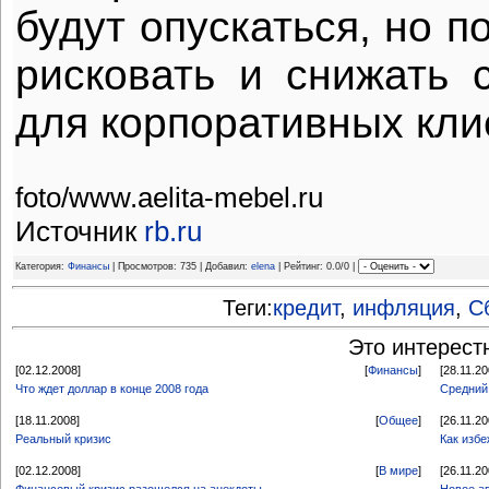
будут опускаться, но п
рисковать и снижать 
для корпоративных кли
foto/www.aelita-mebel.ru
Источник
rb.ru
Категория:
Финансы
| Просмотров: 735 | Добавил:
elena
| Рейтинг: 0.0/0 |
Теги:
кредит
,
инфляция
,
С
Это интерест
[02.12.2008]
[
Финансы
]
[28.11.20
Что ждет доллар в конце 2008 года
Средний 
[18.11.2008]
[
Общее
]
[26.11.20
Реальный кризис
Как избе
[02.12.2008]
[
В мире
]
[26.11.20
Финансовый кризис разошелся на анекдоты
Новое а