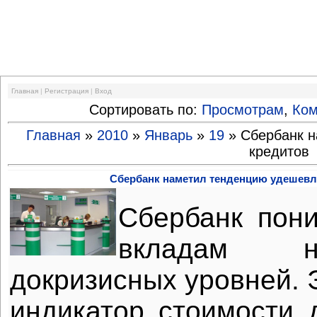
Финансовый кризис
Главная
|
Регистрация
|
Вход
Сортировать по:
Просмотрам
,
Ко
Главная
»
2010
»
Январь
»
19
» Сбербанк н
кредитов
Сбербанк наметил тенденцию удешевл
Сбербанк пон
вкладам н
докризисных уровней. 
индикатор стоимости д