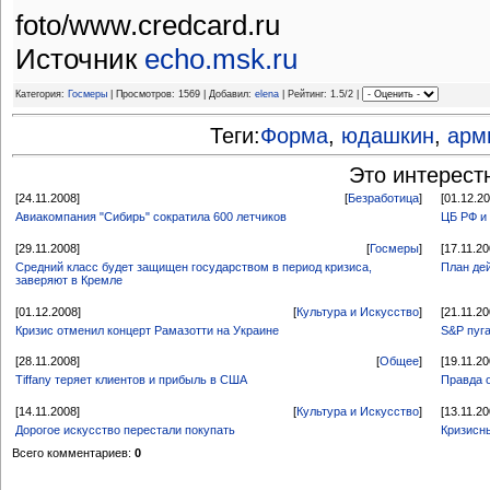
foto/www.credcard.ru
Источник
echo.msk.ru
Категория:
Госмеры
| Просмотров: 1569 | Добавил:
elena
| Рейтинг: 1.5/2 |
Теги:
Форма
,
юдашкин
,
арм
Это интерест
[24.11.2008]
[
Безработица
]
[01.12.2
Авиакомпания "Сибирь" сократила 600 летчиков
ЦБ РФ и
[29.11.2008]
[
Госмеры
]
[17.11.20
Средний класс будет защищен государством в период кризиса,
План де
заверяют в Кремле
[01.12.2008]
[
Культура и Искусство
]
[21.11.20
Кризис отменил концерт Рамазотти на Украине
S&P пуга
[28.11.2008]
[
Общее
]
[19.11.20
Tiffany теряет клиентов и прибыль в США
Правда 
[14.11.2008]
[
Культура и Искусство
]
[13.11.20
Дорогое искусство перестали покупать
Кризисн
Всего комментариев:
0