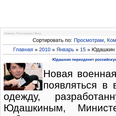
Финансовый кризис
Главная
|
Регистрация
|
Вход
Сортировать по:
Просмотрам
,
Ко
Главная
»
2010
»
Январь
»
15
» Юдашкин 
Юдашкин переоденет российск
Новая военна
появляться в 
одежду, разработан
Юдашкиным, Минист