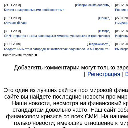
[21.11.2008]
[
Исторические аспекты
]
[03.12.2
Кризис с национальными особенностями
Россияне
[13.11.2008]
[
Общее
]
[27.11.20
Кризисный паек
Смирени
[30.11.2008]
[
В мире
]
[03.12.2
CNN: открытие сезона распродаж в Америке унесло жизни трех человек
Инфляция
[11.11.2008]
[
Недвижимость
]
[08.12.2
Квадратный метр в загородных комплексах подешевел на 5,4 процента
Вы безр
Всего комментариев:
0
Добавлять комментарии могут только зар
[
Регистрация
|
Это один из лучших сайтов про мировой фина
сайте вы найдете последние новости про мир
Наши новости, несмотря на финансовый к
стандартам довольно часто. Наш сайт со
финансовом кризисе со всех СМИ. На нашем
только новости, имеющие отношение к ми