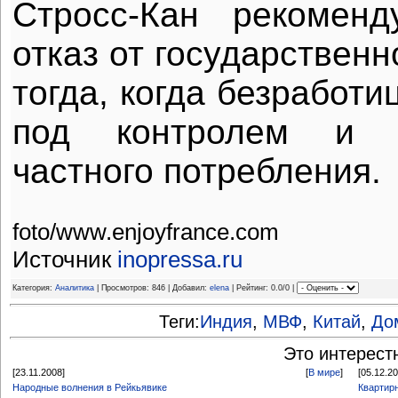
Стросс-Кан рекоменд
отказ от государствен
тогда, когда безработи
под контролем и н
частного потребления.
foto/www.enjoyfrance.com
Источник
inopressa.ru
Категория:
Аналитика
| Просмотров: 846 | Добавил:
elena
| Рейтинг: 0.0/0 |
Теги:
Индия
,
МВФ
,
Китай
,
До
Это интерест
[23.11.2008]
[
В мире
]
[05.12.2
Народные волнения в Рейкьявике
Квартир