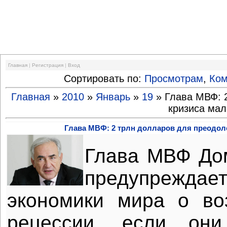
Финансовый кризис
Главная
|
Регистрация
|
Вход
Сортировать по:
Просмотрам
,
Ко
Главная
»
2010
»
Январь
»
19
» Глава МВФ: 
кризиса мал
Глава МВФ: 2 трлн долларов для преодол
Глава МВФ До
предупреж
экономики мира о во
рецессии, если он