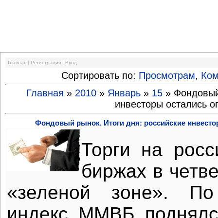
Финансовый кризис
Главная
|
Регистрация
|
Вход
Сортировать по:
Просмотрам
,
Ко
Главная
»
2010
»
Январь
»
15
» Фондовый 
инвесторы остались о
Фондовый рынок. Итоги дня: российские инвесто
Торги на рос
биржах в четв
«зеленой зоне». По
индекс ММВБ поднялс