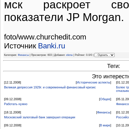
мск раскроет св
показатели JP Morgan.
foto/www.churchedit.com
Источник
Banki.ru
Категория:
Финансы
| Просмотров: 603 | Добавил:
elena
| Рейтинг: 0.0/0 |
Теги:
Это интерест
[12.11.2008]
[
Исторические аспекты
]
[01.12.2
Великая депрессия 1929г. и современный финансовый кризис
Более т
отказыва
[09.12.2008]
[
Общее
]
[05.11.20
Работать нужно
Финансов
[18.11.2008]
[
Финансы
]
[01.12.2
Московский залоговый банк завершил операции
Российс
[09.12.2008]
[
В мире
]
[10.11.20