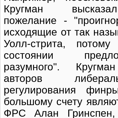
Кругман высказа
пожелание - "проигно
исходящие от так наз
Уолл-стрита, потом
состоянии предл
разумного". Кругм
авторов либера
регулирования финр
большому счету являю
ФРС Алан Гринспен,