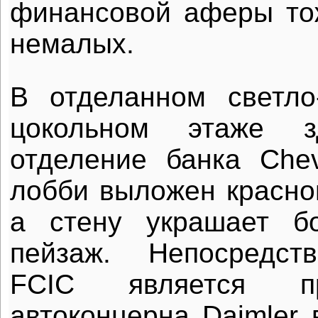
финансовой аферы тож
немалых.
В отделанном светло
цокольном этаже з
отделение банка Che
лобби выложен красн
а стену украшает б
пейзаж. Непосредст
FCIC является пре
автоконцерна Daimler