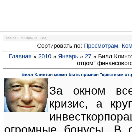
Финансовый кризис
Главная
|
Регистрация
|
Вход
Сортировать по:
Просмотрам
,
Ко
Главная
»
2010
»
Январь
»
27
» Билл Клинто
отцом" финансового
Билл Клинтон может быть признан "крестным отц
За окном вс
кризис, а кр
инвесткорпо
огромные бонусы. В 