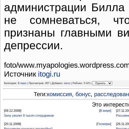
администрации Билла
не сомневаться, ч
признаны главными в
депрессии.
foto/www.myapologies.wordpress.co
Источник
itogi.ru
Категория:
В мире
| Просмотров: 607 | Добавил:
elena
| Рейтинг: 0.0/0 |
Теги:
комиссия
,
бонус
,
расследован
Это интерест
[09.12.2008]
[
В мире
]
[27.11.20
Sony уволит 8 тысяч сотрудников
Россиян
[20.11.2008]
[
Госмеры
]
[26.11.20
Россиянам раздадут продпайки?
Россия 