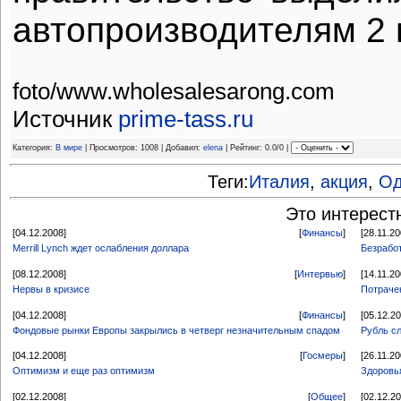
автопроизводителям 2 
foto/www.wholesalesarong.com
Источник
prime-tass.ru
Категория:
В мире
| Просмотров: 1008 | Добавил:
elena
| Рейтинг: 0.0/0 |
Теги:
Италия
,
акция
,
Од
Это интерест
[04.12.2008]
[
Финансы
]
[28.11.20
Merrill Lynch ждет ослабления доллара
Безрабо
[08.12.2008]
[
Интервью
]
[14.11.20
Нервы в кризисе
Потраче
[04.12.2008]
[
Финансы
]
[05.12.2
Фондовые рынки Европы закрылись в четверг незначительным спадом
Рубль с
[04.12.2008]
[
Госмеры
]
[26.11.20
Оптимизм и еще раз оптимизм
Здоровь
[02.12.2008]
[
Общее
]
[02.12.2