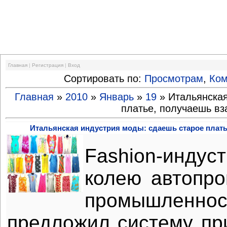
Финансовый кризис
Главная
|
Регистрация
|
Вход
Сортировать по:
Просмотрам
,
Ко
Главная
»
2010
»
Январь
»
19
» Итальянская
платье, получаешь вз
Итальянская индустрия моды: сдаешь старое плать
Fashion-инд
колею автопр
промышлен
предложил систему п